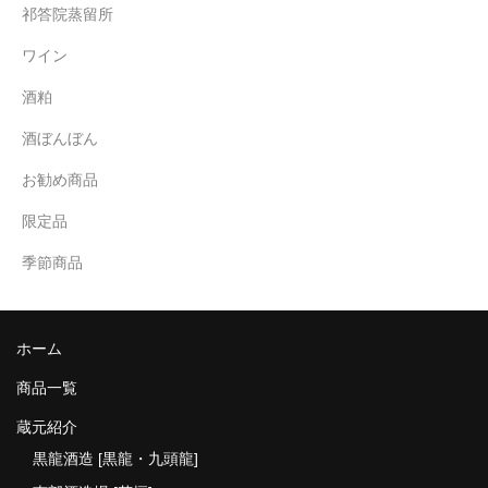
祁答院蒸留所
ワイン
酒粕
酒ぼんぼん
お勧め商品
限定品
季節商品
ホーム
商品一覧
蔵元紹介
黒龍酒造 [黒龍・九頭龍]