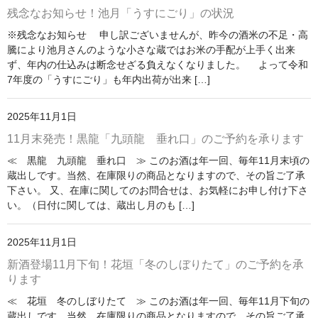
残念なお知らせ！池月「うすにごり」の状況
※残念なお知らせ 申し訳ございませんが、昨今の酒米の不足・高
騰により池月さんのような小さな蔵ではお米の手配が上手く出来
ず、年内の仕込みは断念せざる負えなくなりました。 よって令和
7年度の「うすにごり」も年内出荷が出来 […]
2025年11月1日
11月末発売！黒龍「九頭龍 垂れ口」のご予約を承ります
≪ 黒龍 九頭龍 垂れ口 ≫ このお酒は年一回、毎年11月末頃の
蔵出しです。当然、在庫限りの商品となりますので、その旨ご了承
下さい。 又、在庫に関してのお問合せは、お気軽にお申し付け下さ
い。（日付に関しては、蔵出し月のも […]
2025年11月1日
新酒登場11月下旬！花垣「冬のしぼりたて」のご予約を承
ります
≪ 花垣 冬のしぼりたて ≫ このお酒は年一回、毎年11月下旬の
蔵出しです。当然、在庫限りの商品となりますので、その旨ご了承