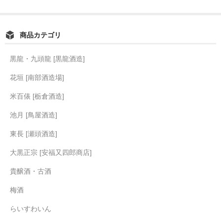
商品カテゴリ
黒龍・九頭龍 [黒龍酒造]
花垣 [南部酒造場]
米百俵 [栃倉酒造]
池月 [鳥屋酒造]
東長 [瀬頭酒造]
大黒正宗 [安福又四郎商店]
貴醸酒・古酒
梅酒
らいすわいん