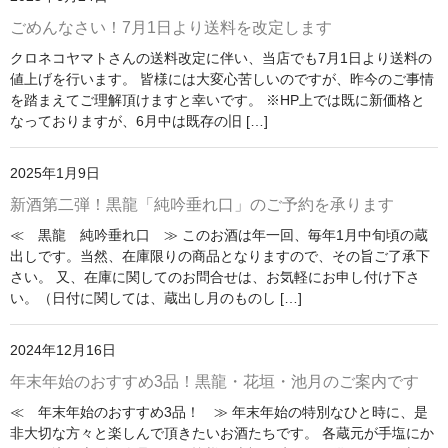
ごめんなさい！7月1日より送料を改定します
クロネコヤマトさんの送料改定に伴い、当店でも7月1日より送料の
値上げを行います。 皆様には大変心苦しいのですが、昨今のご事情
を踏まえてご理解頂けますと幸いです。 ※HP上では既に新価格と
なっておりますが、6月中は既存の旧 […]
2025年1月9日
新酒第二弾！黒龍「純吟垂れ口」のご予約を承ります
≪ 黒龍 純吟垂れ口 ≫ このお酒は年一回、毎年1月中旬頃の蔵
出しです。当然、在庫限りの商品となりますので、その旨ご了承下
さい。 又、在庫に関してのお問合せは、お気軽にお申し付け下さ
い。（日付に関しては、蔵出し月のものし […]
2024年12月16日
年末年始のおすすめ3品！黒龍・花垣・池月のご案内です
≪ 年末年始のおすすめ3品！ ≫ 年末年始の特別なひと時に、是
非大切な方々と楽しんで頂きたいお酒たちです。 各蔵元が手塩にか