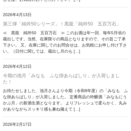
運営者情報
2026年4月13日
マイページ
第三弾「純吟50シリーズ」！黒龍「純吟50 五百万石」
≪ 黒龍 純吟50 五百万石 ≫ このお酒は年一回、毎年5月頃の
会員登録
蔵出しです。当然、在庫限りの商品となりますので、その旨ご了承
下さい。 又、在庫に関してのお問合せは、お気軽にお申し付け下さ
カートの中を見る
い。（日付に関しては、蔵出し月のも […]
2026年4月12日
今期の池月「みなも ふな掛あらばしり」が入荷しまし
た！
お待たせしました、池月さんより今期（令和8年度）の「みなも ふ
な掛あらばしり」が入荷しました。 定番商品の吟醸酒「みなもにう
かぶ月」の新酒生酒となります。 よりフレッシュで柔らかく、丸み
がありながらスッキリ感も兼ね備えて […]
2026年2月17日