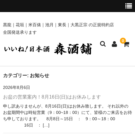
黒龍｜花垣｜米百俵｜池月｜東長｜大黒正宗 の正規特約店
全国発送承ります
0
ホーム
カテゴリー:
お知らせ
2026年8月6日
商品一覧
お盆の営業案内！8月16日(日)はお休みします
黒龍・九頭龍 [黒龍酒造]
申し訳ありませんが、8月16日(日)はお休み致します。 それ以外の
お盆期間中は時短営業（9：00~18：00）にて、皆様のご来店をお待
花垣 [南部酒造場]
ち申しております。 8月8日～15日 ： 9：00～18：00
16日 ： […]
米百俵 [栃倉酒造]