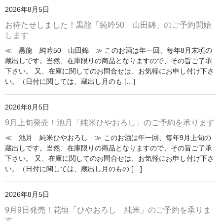
池月 [鳥屋酒造]
2026年8月5日
お待たせしました！黒龍「純吟50 山田錦」のご予約開始
東長 [瀬頭酒造]
します
大黒正宗 [安福又四郎商店]
≪ 黒龍 純吟50 山田錦 ≫ このお酒は年一回、毎年8月末頃の
蔵出しです。当然、在庫限りの商品となりますので、その旨ご了承
祁答院蒸留所
下さい。 又、在庫に関してのお問合せは、お気軽にお申し付け下さ
い。（日付に関しては、蔵出し月のも […]
貴醸酒・古酒
2026年8月5日
梅酒
9月上旬発売！池月「純米ひやおろし」のご予約を承ります
らいすわいん
≪ 池月 純米ひやおろし ≫ このお酒は年一回、毎年9月上旬の
蔵出しです。当然、在庫限りの商品となりますので、その旨ご了承
ワイン
下さい。 又、在庫に関してのお問合せは、お気軽にお申し付け下さ
い。（日付に関しては、蔵出し月のもの […]
酒粕
酒ぼんぼん
2026年8月5日
9月9日発売！花垣「ひやおろし 純米」のご予約を承りま
お勧め商品
す