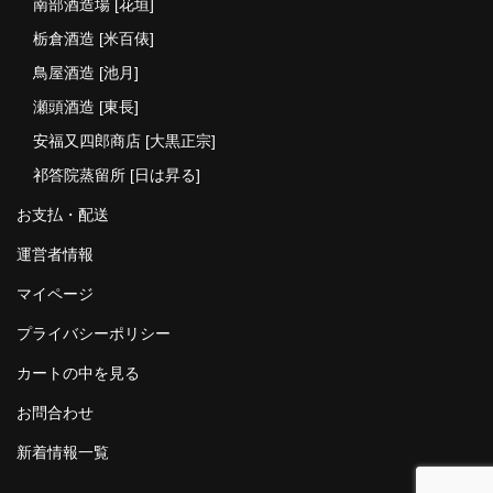
南部酒造場 [花垣]
栃倉酒造 [米百俵]
鳥屋酒造 [池月]
瀬頭酒造 [東長]
安福又四郎商店 [大黒正宗]
祁答院蒸留所 [日は昇る]
お支払・配送
運営者情報
マイページ
プライバシーポリシー
カートの中を見る
お問合わせ
新着情報一覧