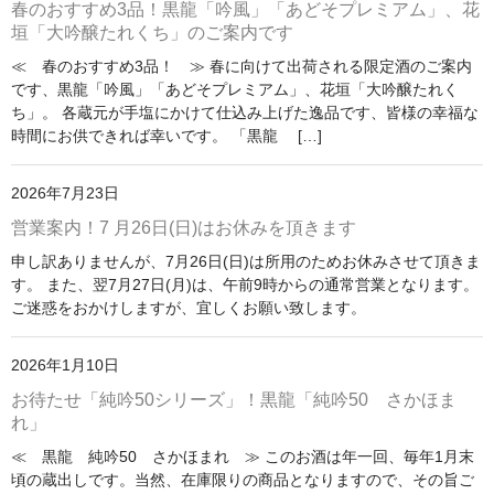
春のおすすめ3品！黒龍「吟風」「あどそプレミアム」、花
垣「大吟醸たれくち」のご案内です
≪ 春のおすすめ3品！ ≫ 春に向けて出荷される限定酒のご案内
です、黒龍「吟風」「あどそプレミアム」、花垣「大吟醸たれく
ち」。 各蔵元が手塩にかけて仕込み上げた逸品です、皆様の幸福な
時間にお供できれば幸いです。 「黒龍 […]
2026年7月23日
営業案内！7 月26日(日)はお休みを頂きます
申し訳ありませんが、7月26日(日)は所用のためお休みさせて頂きま
す。 また、翌7月27日(月)は、午前9時からの通常営業となります。
ご迷惑をおかけしますが、宜しくお願い致します。
2026年1月10日
お待たせ「純吟50シリーズ」！黒龍「純吟50 さかほま
れ」
≪ 黒龍 純吟50 さかほまれ ≫ このお酒は年一回、毎年1月末
頃の蔵出しです。当然、在庫限りの商品となりますので、その旨ご