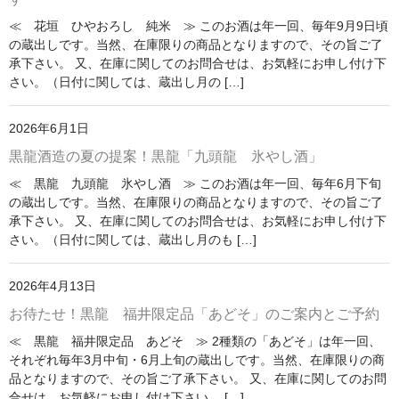
限定品
≪ 花垣 ひやおろし 純米 ≫ このお酒は年一回、毎年9月9日頃
の蔵出しです。当然、在庫限りの商品となりますので、その旨ご了
季節商品
承下さい。 又、在庫に関してのお問合せは、お気軽にお申し付け下
さい。（日付に関しては、蔵出し月の […]
蔵元紹介
2026年6月1日
黒龍酒造 [黒龍・九頭龍]
黒龍酒造の夏の提案！黒龍「九頭龍 氷やし酒」
南部酒造場 [花垣]
≪ 黒龍 九頭龍 氷やし酒 ≫ このお酒は年一回、毎年6月下旬
の蔵出しです。当然、在庫限りの商品となりますので、その旨ご了
栃倉酒造 [米百俵]
承下さい。 又、在庫に関してのお問合せは、お気軽にお申し付け下
さい。（日付に関しては、蔵出し月のも […]
鳥屋酒造 [池月]
瀬頭酒造 [東長]
2026年4月13日
お待たせ！黒龍 福井限定品「あどそ」のご案内とご予約
安福又四郎商店 [大黒正宗]
≪ 黒龍 福井限定品 あどそ ≫ 2種類の「あどそ」は年一回、
祁答院蒸留所 [日は昇る]
それぞれ毎年3月中旬・6月上旬の蔵出しです。当然、在庫限りの商
品となりますので、その旨ご了承下さい。 又、在庫に関してのお問
お支払・配送
合せは、お気軽にお申し付け下さい。 […]