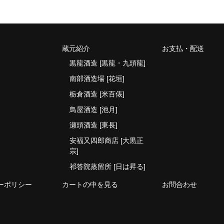
蔵元紹介
お支払・配送
黒龍酒造 [黒龍・九頭龍]
南部酒造場 [花垣]
栃倉酒造 [米百俵]
鳥屋酒造 [池月]
瀬頭酒造 [東長]
安福又四郎商店 [大黒正
宗]
祁答院蒸留所 [日は昇る]
ーポリシー
カートの中を見る
お問合わせ