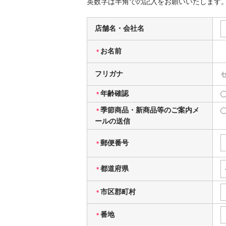
英数字は半角での記入をお願いいたします
店舗名・会社名
お名前
＊
フリガナ
年齢確認
＊
季節商品・新商品等のご案内メ
＊
ールの送信
郵便番号
＊
都道府県
＊
市区郡町村
＊
番地
＊