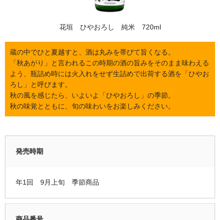
限定品
花垣 ひやおろし 純米 720ml
季節商品
蔵の中でひと夏越すと、酒は丸みを帯びて旨くなる。
蔵元紹介
「秋あがり」と言われるこの時期の酒の旨みをそのまま味わえる
よう、瓶詰め時には火入れをせず生詰めで出荷する酒を「ひやお
黒龍酒造 [黒龍・九頭龍]
ろし」と呼びます。
南部酒造場 [花垣]
秋の風を感じたら、いよいよ「ひやおろし」の季節。
秋の味覚とともに、旬の味わいをお楽しみください。
栃倉酒造 [米百俵]
鳥屋酒造 [池月]
発売時期
瀬頭酒造 [東長]
安福又四郎商店 [大黒正宗]
年1回 9月上旬 季節商品
祁答院蒸留所 [日は昇る]
お支払・配送
商品番号