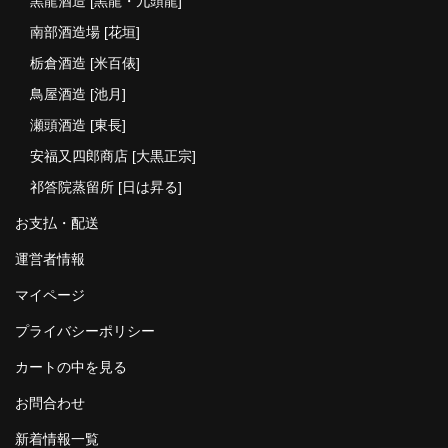
黒龍酒造 [黒龍・九頭龍]
南部酒造場 [花垣]
栃倉酒造 [米百俵]
鳥屋酒造 [池月]
瀬頭酒造 [東長]
安福又四郎商店 [大黒正宗]
祁答院蒸留所 [日は昇る]
お支払・配送
運営者情報
マイページ
プライバシーポリシー
カートの中を見る
お問合わせ
新着情報一覧