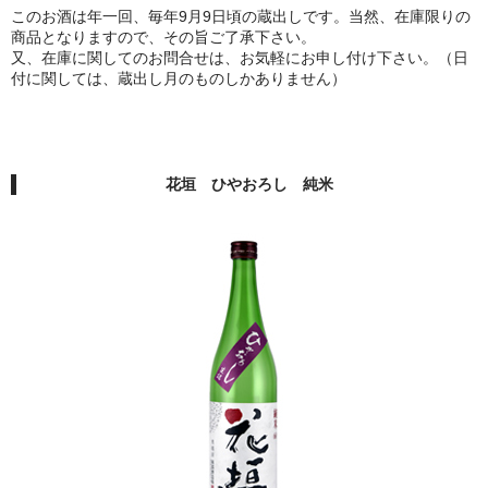
池月 [鳥屋酒造]
このお酒は年一回、毎年9月9日頃の蔵出しです。当然、在庫限りの
商品となりますので、その旨ご了承下さい。
東長 [瀬頭酒造]
又、在庫に関してのお問合せは、お気軽にお申し付け下さい。（日
付に関しては、蔵出し月のものしかありません）
大黒正宗 [安福又四郎商店]
祁答院蒸留所
花垣 ひやおろし 純米
貴醸酒・古酒
梅酒
らいすわいん
ワイン
酒粕
酒ぼんぼん
お勧め商品