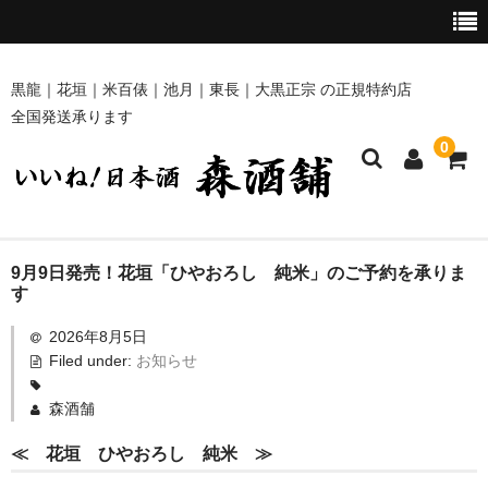
黒龍｜花垣｜米百俵｜池月｜東長｜大黒正宗 の正規特約店
全国発送承ります
0
ホーム
9月9日発売！花垣「ひやおろし 純米」のご予約を承りま
す
商品一覧
2026年8月5日
Filed under:
お知らせ
黒龍・九頭龍 [黒龍酒造]
花垣 [南部酒造場]
森酒舗
≪ 花垣 ひやおろし 純米 ≫
米百俵 [栃倉酒造]