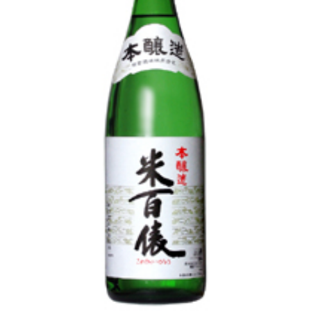
池月 [鳥屋酒造]
東長 [瀬頭酒造]
大黒正宗 [安福又四郎商店]
祁答院蒸留所
貴醸酒・古酒
梅酒
らいすわいん
ワイン
酒粕
酒ぼんぼん
お勧め商品