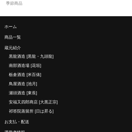
季節商品
ホーム
商品一覧
蔵元紹介
黒龍酒造 [黒龍・九頭龍]
南部酒造場 [花垣]
栃倉酒造 [米百俵]
鳥屋酒造 [池月]
瀬頭酒造 [東長]
安福又四郎商店 [大黒正宗]
祁答院蒸留所 [日は昇る]
お支払・配送