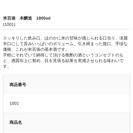
限定品
米百俵 本醸造 1800ml
季節商品
(1001)
蔵元紹介
スッキリした飲み口、ほのかに米の甘味が感じられる口当り、淡麗
辛口にして旨みいっぱいのボリューム、引き締まった後口、手頃な
黒龍酒造 [黒龍・九頭龍]
価格、これが米百俵の基本酒です。
手軽にそれでいて納得して頂ける晩酌の酒というコンセプトのも
南部酒造場 [花垣]
と、酒質向上に努め、目を見張る結果を実感させられる味わいで
す。
栃倉酒造 [米百俵]
鳥屋酒造 [池月]
商品番号
瀬頭酒造 [東長]
1001
安福又四郎商店 [大黒正宗]
祁答院蒸留所 [日は昇る]
商品名
お支払・配送