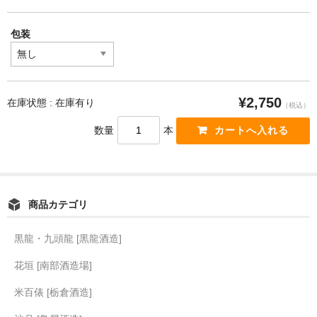
包装
¥2,750
在庫状態 : 在庫有り
（税込）
数量
本
商品カテゴリ
黒龍・九頭龍 [黒龍酒造]
花垣 [南部酒造場]
米百俵 [栃倉酒造]