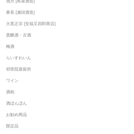
池月 [鳥屋酒造]
東長 [瀬頭酒造]
大黒正宗 [安福又四郎商店]
貴醸酒・古酒
梅酒
らいすわいん
祁答院蒸留所
ワイン
酒粕
酒ぼんぼん
お勧め商品
限定品