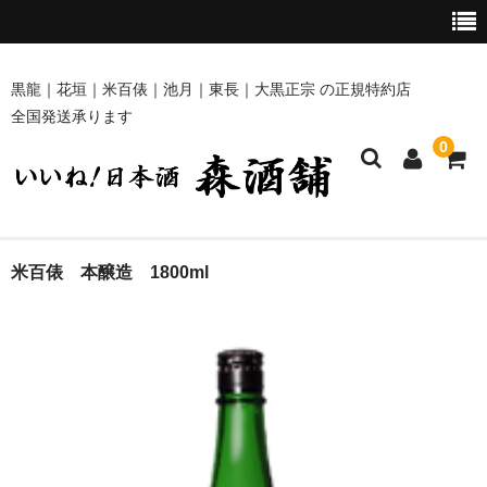
黒龍｜花垣｜米百俵｜池月｜東長｜大黒正宗 の正規特約店
全国発送承ります
0
ホーム
米百俵 本醸造 1800ml
商品一覧
黒龍・九頭龍 [黒龍酒造]
花垣 [南部酒造場]
米百俵 [栃倉酒造]