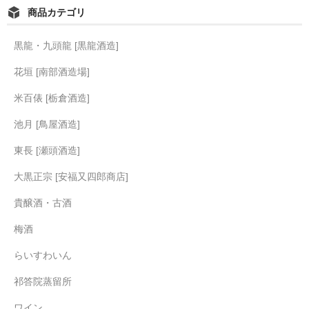
商品カテゴリ
黒龍・九頭龍 [黒龍酒造]
花垣 [南部酒造場]
米百俵 [栃倉酒造]
池月 [鳥屋酒造]
東長 [瀬頭酒造]
大黒正宗 [安福又四郎商店]
貴醸酒・古酒
梅酒
らいすわいん
祁答院蒸留所
ワイン