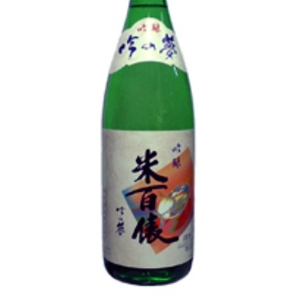
池月 [鳥屋酒造]
東長 [瀬頭酒造]
大黒正宗 [安福又四郎商店]
祁答院蒸留所
貴醸酒・古酒
梅酒
らいすわいん
ワイン
酒粕
酒ぼんぼん
お勧め商品