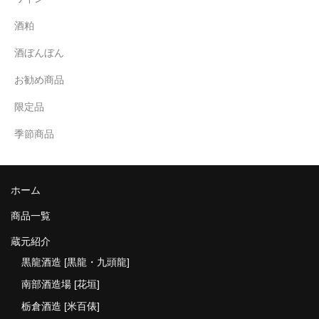
酒粕
酒ぼんぼん
お勧め商品
限定品
季節商品
ホーム
商品一覧
蔵元紹介
黒龍酒造 [黒龍・九頭龍]
南部酒造場 [花垣]
栃倉酒造 [米百俵]