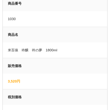
商品番号
運営者情報
1030
マイページ
会員登録
商品名
カートの中を見る
米百俵 吟醸 吟の夢 1800ml
販売価格
3,520円
税別価格