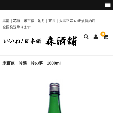
黒龍｜花垣｜米百俵｜池月｜東長｜大黒正宗 の正規特約店
全国発送承ります
0
ホーム
米百俵 吟醸 吟の夢 1800ml
商品一覧
黒龍・九頭龍 [黒龍酒造]
花垣 [南部酒造場]
米百俵 [栃倉酒造]