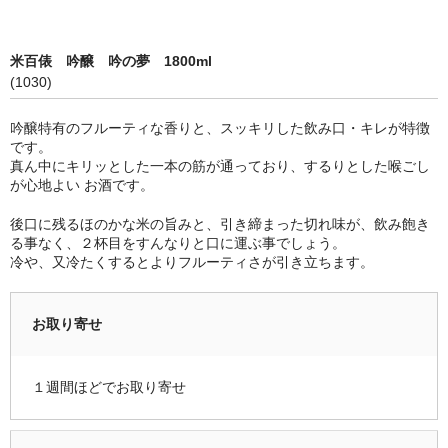
限定品
米百俵 吟醸 吟の夢 1800ml
季節商品
(1030)
蔵元紹介
吟醸特有のフルーティな香りと、スッキリした飲み口・キレが特徴
です。
黒龍酒造 [黒龍・九頭龍]
真ん中にキリッとした一本の筋が通っており、するりとした喉ごし
が心地よい お酒です。
南部酒造場 [花垣]
後口に残るほのかな米の旨みと、引き締まった切れ味が、飲み飽き
栃倉酒造 [米百俵]
る事なく、２杯目をすんなりと口に運ぶ事でしょう。
冷や、又冷たくするとよりフルーティさが引き立ちます。
鳥屋酒造 [池月]
瀬頭酒造 [東長]
お取り寄せ
安福又四郎商店 [大黒正宗]
１週間ほどでお取り寄せ
祁答院蒸留所 [日は昇る]
お支払・配送