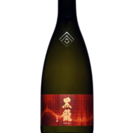
池月 [鳥屋酒造]
東長 [瀬頭酒造]
大黒正宗 [安福又四郎商店]
祁答院蒸留所
貴醸酒・古酒
梅酒
らいすわいん
ワイン
酒粕
酒ぼんぼん
お勧め商品