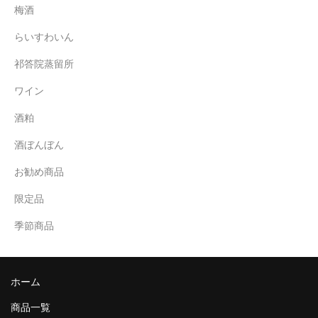
梅酒
らいすわいん
祁答院蒸留所
ワイン
酒粕
酒ぼんぼん
お勧め商品
限定品
季節商品
ホーム
商品一覧