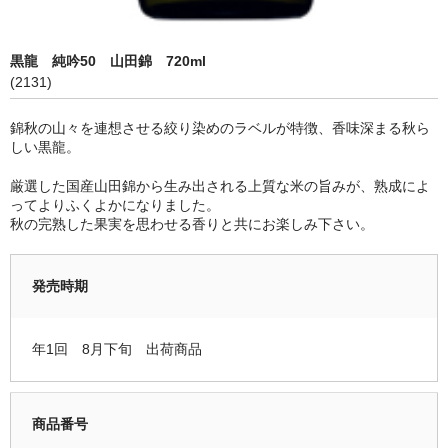
限定品
黒龍 純吟50 山田錦 720ml
季節商品
(2131)
蔵元紹介
錦秋の山々を連想させる絞り染めのラベルが特徴、香味深まる秋ら
しい黒龍。
黒龍酒造 [黒龍・九頭龍]
厳選した国産山田錦から生み出される上質な米の旨みが、熟成によ
南部酒造場 [花垣]
ってよりふくよかになりました。
秋の完熟した果実を思わせる香りと共にお楽しみ下さい。
栃倉酒造 [米百俵]
鳥屋酒造 [池月]
発売時期
瀬頭酒造 [東長]
年1回 8月下旬 出荷商品
安福又四郎商店 [大黒正宗]
祁答院蒸留所 [日は昇る]
商品番号
お支払・配送