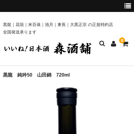
黒龍｜花垣｜米百俵｜池月｜東長｜大黒正宗 の正規特約店
全国発送承ります
0
ホーム
黒龍 純吟50 山田錦 720ml
商品一覧
黒龍・九頭龍 [黒龍酒造]
花垣 [南部酒造場]
米百俵 [栃倉酒造]