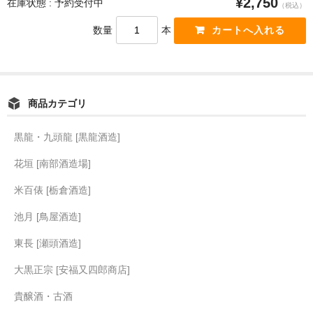
¥2,750
在庫状態 : 予約受付中
（税込）
数量
本
商品カテゴリ
黒龍・九頭龍 [黒龍酒造]
花垣 [南部酒造場]
米百俵 [栃倉酒造]
池月 [鳥屋酒造]
東長 [瀬頭酒造]
大黒正宗 [安福又四郎商店]
貴醸酒・古酒