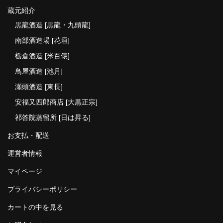
蔵元紹介
黒龍酒造 [黒龍・九頭龍]
南部酒造場 [花垣]
栃倉酒造 [米百俵]
鳥屋酒造 [池月]
瀬頭酒造 [東長]
安福又四郎商店 [大黒正宗]
祁答院蒸留所 [日は昇る]
お支払・配送
運営者情報
マイページ
プライバシーポリシー
カートの中を見る