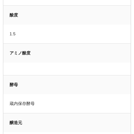
酸度
1.5
アミノ酸度
酵母
蔵内保存酵母
醸造元