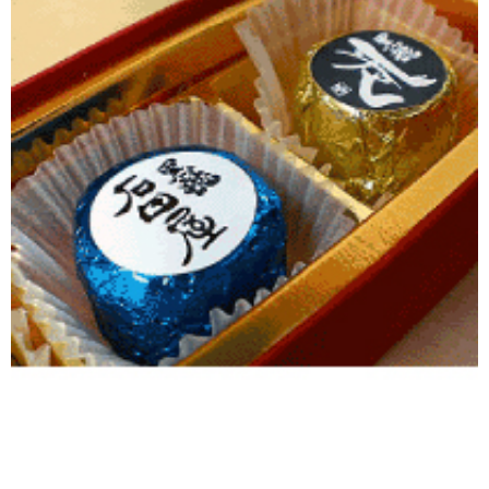
池月 [鳥屋酒造]
東長 [瀬頭酒造]
大黒正宗 [安福又四郎商店]
祁答院蒸留所
貴醸酒・古酒
梅酒
らいすわいん
ワイン
酒粕
酒ぼんぼん
お勧め商品