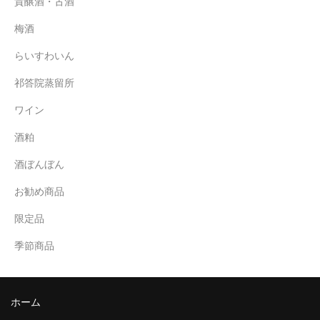
貴醸酒・古酒
梅酒
らいすわいん
祁答院蒸留所
ワイン
酒粕
酒ぼんぼん
お勧め商品
限定品
季節商品
ホーム