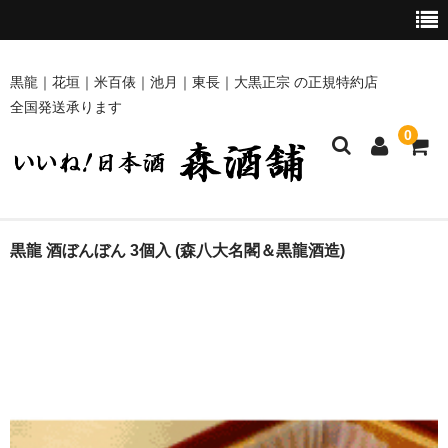
黒龍｜花垣｜米百俵｜池月｜東長｜大黒正宗 の正規特約店
全国発送承ります
0
ホーム
黒龍 酒ぼんぼん 3個入 (森八大名閣＆黒龍酒造)
商品一覧
黒龍・九頭龍 [黒龍酒造]
花垣 [南部酒造場]
米百俵 [栃倉酒造]