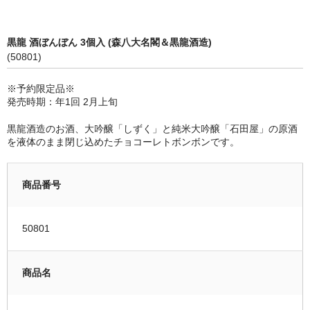
限定品
黒龍 酒ぼんぼん 3個入 (森八大名閣＆黒龍酒造)
季節商品
(50801)
蔵元紹介
※予約限定品※
発売時期：年1回 2月上旬
黒龍酒造 [黒龍・九頭龍]
黒龍酒造のお酒、大吟醸「しずく」と純米大吟醸「石田屋」の原酒
南部酒造場 [花垣]
を液体のまま閉じ込めたチョコーレトボンボンです。
栃倉酒造 [米百俵]
商品番号
鳥屋酒造 [池月]
瀬頭酒造 [東長]
50801
安福又四郎商店 [大黒正宗]
商品名
祁答院蒸留所 [日は昇る]
お支払・配送