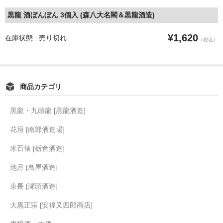
黒龍 酒ぼんぼん 3個入 (森八大名閣＆黒龍酒造)
¥1,620
在庫状態 : 売り切れ
（税込）
商品カテゴリ
黒龍・九頭龍 [黒龍酒造]
花垣 [南部酒造場]
米百俵 [栃倉酒造]
池月 [鳥屋酒造]
東長 [瀬頭酒造]
大黒正宗 [安福又四郎商店]