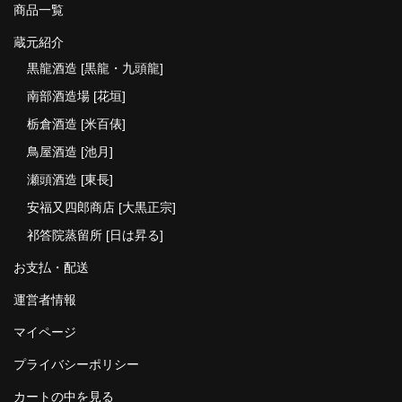
商品一覧
蔵元紹介
黒龍酒造 [黒龍・九頭龍]
南部酒造場 [花垣]
栃倉酒造 [米百俵]
鳥屋酒造 [池月]
瀬頭酒造 [東長]
安福又四郎商店 [大黒正宗]
祁答院蒸留所 [日は昇る]
お支払・配送
運営者情報
マイページ
プライバシーポリシー
カートの中を見る