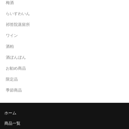
梅酒
らいすわいん
祁答院蒸留所
ワイン
酒粕
酒ぼんぼん
お勧め商品
限定品
季節商品
ホーム
商品一覧