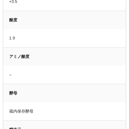
+3.5
酸度
1.9
アミノ酸度
–
酵母
蔵内保存酵母