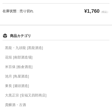
¥1,760
在庫状態 : 売り切れ
（税込）
商品カテゴリ
黒龍・九頭龍 [黒龍酒造]
花垣 [南部酒造場]
米百俵 [栃倉酒造]
池月 [鳥屋酒造]
東長 [瀬頭酒造]
大黒正宗 [安福又四郎商店]
貴醸酒・古酒