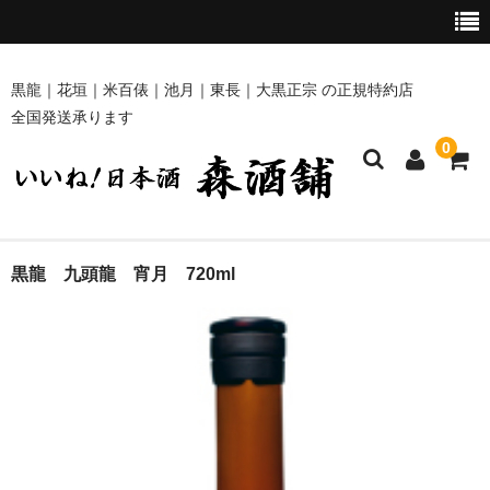
黒龍｜花垣｜米百俵｜池月｜東長｜大黒正宗 の正規特約店
全国発送承ります
0
ホーム
黒龍 九頭龍 宵月 720ml
商品一覧
黒龍・九頭龍 [黒龍酒造]
花垣 [南部酒造場]
米百俵 [栃倉酒造]