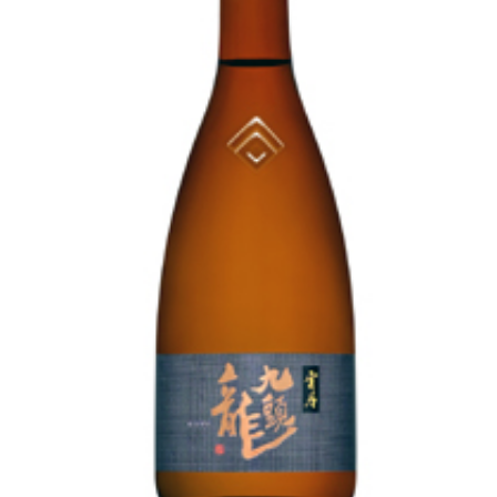
池月 [鳥屋酒造]
東長 [瀬頭酒造]
大黒正宗 [安福又四郎商店]
祁答院蒸留所
貴醸酒・古酒
梅酒
らいすわいん
ワイン
酒粕
酒ぼんぼん
お勧め商品