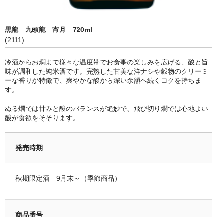
限定品
黒龍 九頭龍 宵月 720ml
季節商品
(2111)
蔵元紹介
冷酒からお燗まで様々な温度帯でお食事の楽しみを広げる、酸と旨
味が調和した純米酒です。完熟した甘美な洋ナシや穀物のクリーミ
黒龍酒造 [黒龍・九頭龍]
ーな香りが特徴で、爽やかな酸から深い余韻へ続くコクを持ちま
す。
南部酒造場 [花垣]
ぬる燗では甘みと酸のバランスが絶妙で、飛び切り燗では心地よい
栃倉酒造 [米百俵]
酸が食欲をそそります。
鳥屋酒造 [池月]
発売時期
瀬頭酒造 [東長]
安福又四郎商店 [大黒正宗]
秋期限定酒 9月末～（季節商品）
祁答院蒸留所 [日は昇る]
商品番号
お支払・配送