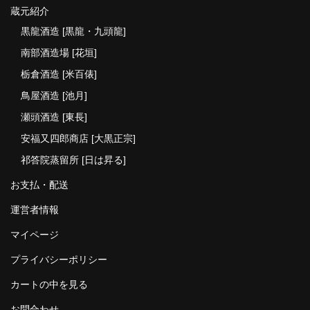
蔵元紹介
黒龍酒造 [黒龍・九頭龍]
南部酒造場 [花垣]
栃倉酒造 [米百俵]
鳥屋酒造 [池月]
瀬頭酒造 [東長]
安福又四郎商店 [大黒正宗]
祁答院蒸留所 [日は昇る]
お支払・配送
運営者情報
マイページ
プライバシーポリシー
カートの中を見る
お問合わせ