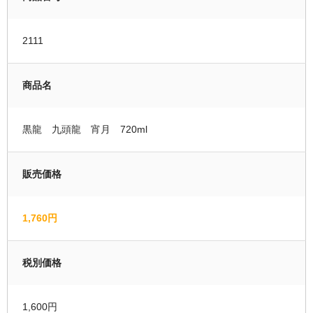
運営者情報
2111
マイページ
商品名
会員登録
カートの中を見る
黒龍 九頭龍 宵月 720ml
販売価格
1,760円
税別価格
1,600円