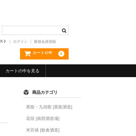
スト
ログイン
新規会員登録
カートの中
0
カートの中を見る
商品カテゴリ
黒龍・九頭龍 [黒龍酒造]
花垣 [南部酒造場]
米百俵 [栃倉酒造]