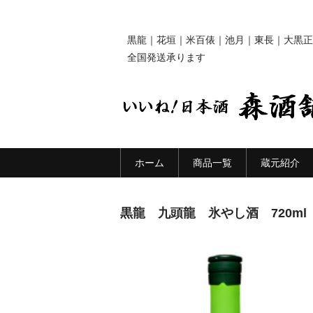
黒龍｜花垣｜米百俵｜池月｜東長｜大黒正
全国発送承ります
ホーム
商品一覧
蔵元紹介
黒龍 九頭龍 氷やし酒 720ml