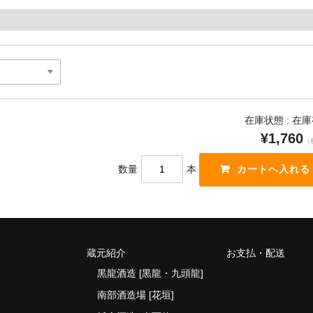
在庫状態 : 在
¥1,760
（
数量
本
蔵元紹介
お支払・配送
黒龍酒造 [黒龍・九頭龍]
南部酒造場 [花垣]