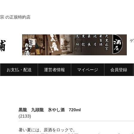
宗 の正規特約店
ゲ
お支払・配送
運営者情報
マイページ
会員登録
黒龍 九頭龍 氷やし酒 720ml
(2133)
暑い夏には、原酒をロックで。