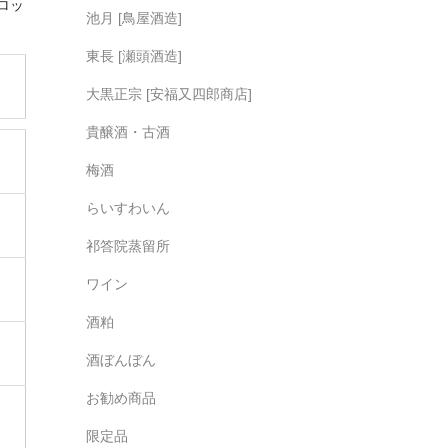
ロッ
池月 [鳥屋酒造]
東長 [瀬頭酒造]
大黒正宗 [安福又四郎商店]
貴醸酒・古酒
梅酒
らいすわいん
祁答院蒸留所
ワイン
酒粕
酒ぼんぼん
お勧め商品
限定品