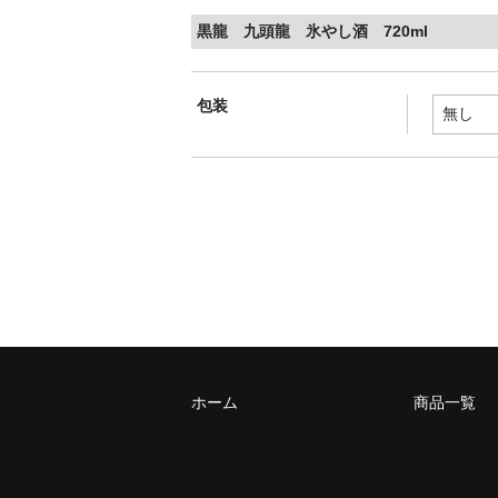
黒龍 九頭龍 氷やし酒 720ml
包装
ホーム
商品一覧