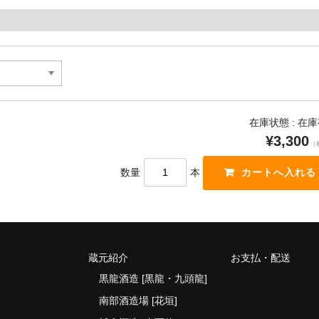
在庫状態 : 在
¥3,300
（
数量
本
蔵元紹介
お支払・配送
黒龍酒造 [黒龍・九頭龍]
南部酒造場 [花垣]