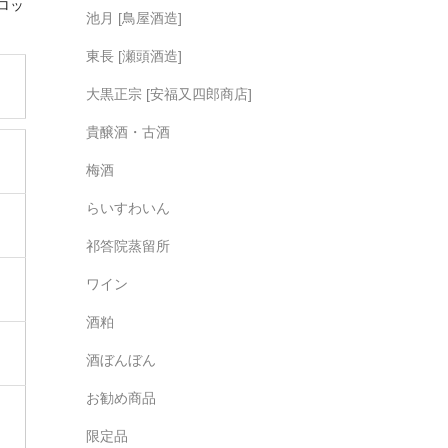
ロッ
池月 [鳥屋酒造]
東長 [瀬頭酒造]
大黒正宗 [安福又四郎商店]
貴醸酒・古酒
梅酒
らいすわいん
祁答院蒸留所
ワイン
酒粕
酒ぼんぼん
お勧め商品
限定品