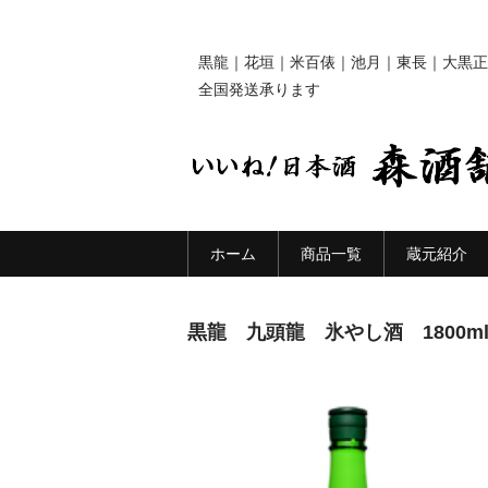
黒龍｜花垣｜米百俵｜池月｜東長｜大黒正
全国発送承ります
ホーム
商品一覧
蔵元紹介
黒龍 九頭龍 氷やし酒 1800m