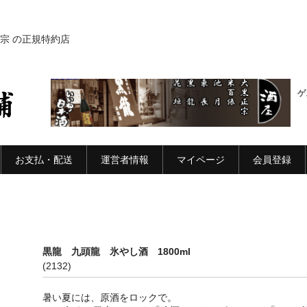
宗 の正規特約店
ゲ
お支払・配送
運営者情報
マイページ
会員登録
l
黒龍 九頭龍 氷やし酒 1800ml
(2132)
暑い夏には、原酒をロックで。