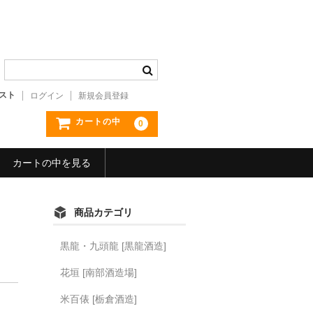
スト
ログイン
新規会員登録
カートの中
0
カートの中を見る
商品カテゴリ
黒龍・九頭龍 [黒龍酒造]
花垣 [南部酒造場]
米百俵 [栃倉酒造]