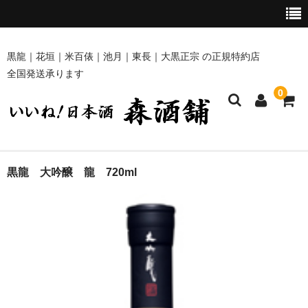
黒龍｜花垣｜米百俵｜池月｜東長｜大黒正宗 の正規特約店
全国発送承ります
0
ホーム
黒龍 大吟醸 龍 720ml
商品一覧
黒龍・九頭龍 [黒龍酒造]
花垣 [南部酒造場]
米百俵 [栃倉酒造]