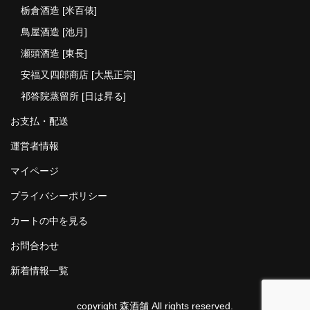
栃倉酒造 [米百俵]
鳥屋酒造 [池月]
瀬頭酒造 [東長]
安福又四郎商店 [大黒正宗]
祁答院蒸留所 [日は昇る]
お支払・配送
運営者情報
マイページ
プライバシーポリシー
カートの中を見る
お問合わせ
新着情報一覧
copyright 森酒舗 All rights reserved.