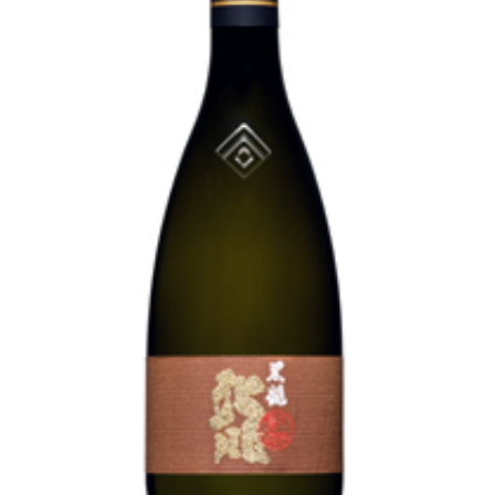
池月 [鳥屋酒造]
東長 [瀬頭酒造]
大黒正宗 [安福又四郎商店]
祁答院蒸留所
貴醸酒・古酒
梅酒
らいすわいん
ワイン
酒粕
酒ぼんぼん
お勧め商品