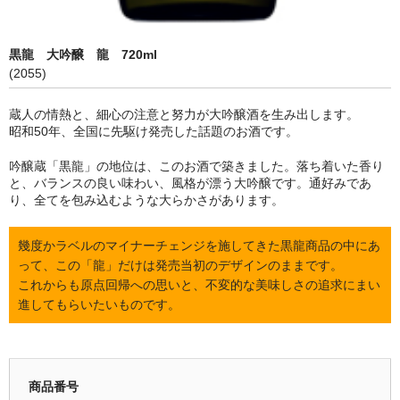
限定品
黒龍 大吟醸 龍 720ml
季節商品
(2055)
蔵元紹介
蔵人の情熱と、細心の注意と努力が大吟醸酒を生み出します。
昭和50年、全国に先駆け発売した話題のお酒です。
黒龍酒造 [黒龍・九頭龍]
吟醸蔵「黒龍」の地位は、このお酒で築きました。落ち着いた香り
南部酒造場 [花垣]
と、バランスの良い味わい、風格が漂う大吟醸です。通好みであ
り、全てを包み込むような大らかさがあります。
栃倉酒造 [米百俵]
幾度かラベルのマイナーチェンジを施してきた黒龍商品の中にあ
鳥屋酒造 [池月]
って、この「龍」だけは発売当初のデザインのままです。
瀬頭酒造 [東長]
これからも原点回帰への思いと、不変的な美味しさの追求にまい
進してもらいたいものです。
安福又四郎商店 [大黒正宗]
祁答院蒸留所 [日は昇る]
商品番号
お支払・配送