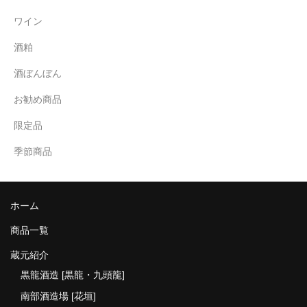
ワイン
酒粕
酒ぼんぼん
お勧め商品
限定品
季節商品
ホーム
商品一覧
蔵元紹介
黒龍酒造 [黒龍・九頭龍]
南部酒造場 [花垣]