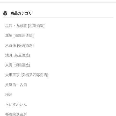
商品カテゴリ
黒龍・九頭龍 [黒龍酒造]
花垣 [南部酒造場]
米百俵 [栃倉酒造]
池月 [鳥屋酒造]
東長 [瀬頭酒造]
大黒正宗 [安福又四郎商店]
貴醸酒・古酒
梅酒
らいすわいん
祁答院蒸留所