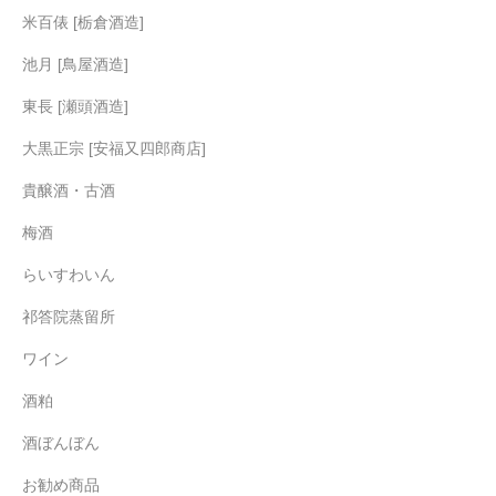
米百俵 [栃倉酒造]
池月 [鳥屋酒造]
東長 [瀬頭酒造]
大黒正宗 [安福又四郎商店]
貴醸酒・古酒
梅酒
らいすわいん
祁答院蒸留所
ワイン
酒粕
酒ぼんぼん
お勧め商品