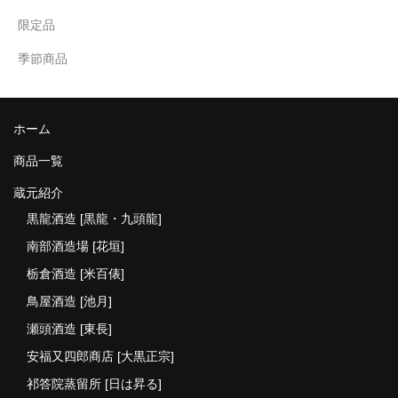
限定品
季節商品
ホーム
商品一覧
蔵元紹介
黒龍酒造 [黒龍・九頭龍]
南部酒造場 [花垣]
栃倉酒造 [米百俵]
鳥屋酒造 [池月]
瀬頭酒造 [東長]
安福又四郎商店 [大黒正宗]
祁答院蒸留所 [日は昇る]