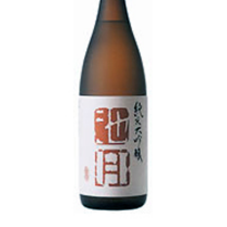
池月 [鳥屋酒造]
東長 [瀬頭酒造]
大黒正宗 [安福又四郎商店]
祁答院蒸留所
貴醸酒・古酒
梅酒
らいすわいん
ワイン
酒粕
酒ぼんぼん
お勧め商品