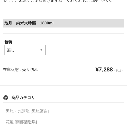
楽しく、末永くご愛飲頂けます様、くれぐれもご自愛下さい。
池月 純米大吟醸 1800ml
包装
¥7,288
在庫状態 : 売り切れ
（税込）
商品カテゴリ
黒龍・九頭龍 [黒龍酒造]
花垣 [南部酒造場]