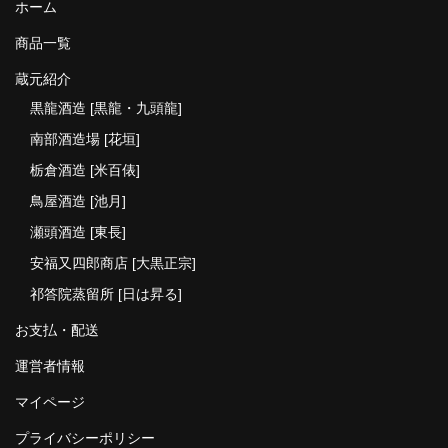
ホーム
商品一覧
蔵元紹介
黒龍酒造 [黒龍・九頭龍]
南部酒造場 [花垣]
栃倉酒造 [米百俵]
鳥屋酒造 [池月]
瀬頭酒造 [東長]
安福又四郎商店 [大黒正宗]
祁答院蒸留所 [日は昇る]
お支払・配送
運営者情報
マイページ
プライバシーポリシー