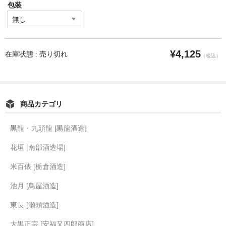
包装
¥4,125
在庫状態 : 売り切れ
（税込）
商品カテゴリ
黒龍・九頭龍 [黒龍酒造]
花垣 [南部酒造場]
米百俵 [栃倉酒造]
池月 [鳥屋酒造]
東長 [瀬頭酒造]
大黒正宗 [安福又四郎商店]