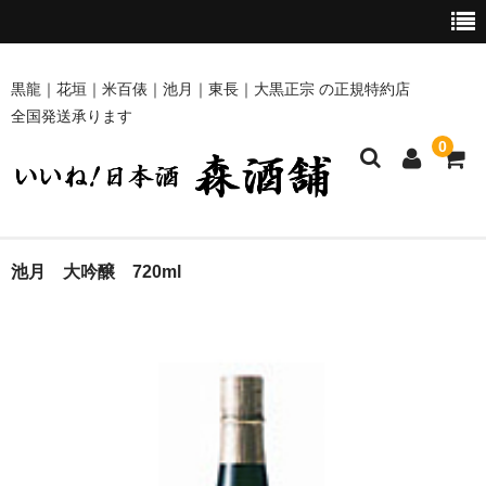
黒龍｜花垣｜米百俵｜池月｜東長｜大黒正宗 の正規特約店
全国発送承ります
0
ホーム
池月 大吟醸 720ml
商品一覧
黒龍・九頭龍 [黒龍酒造]
花垣 [南部酒造場]
米百俵 [栃倉酒造]