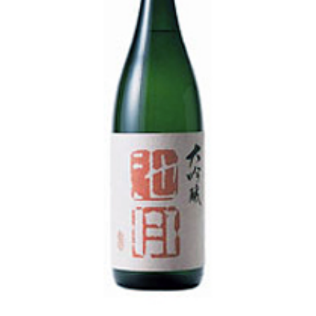
池月 [鳥屋酒造]
東長 [瀬頭酒造]
大黒正宗 [安福又四郎商店]
祁答院蒸留所
貴醸酒・古酒
梅酒
らいすわいん
ワイン
酒粕
酒ぼんぼん
お勧め商品