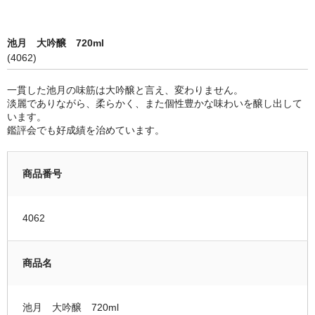
限定品
池月 大吟醸 720ml
季節商品
(4062)
蔵元紹介
一貫した池月の味筋は大吟醸と言え、変わりません。
淡麗でありながら、柔らかく、また個性豊かな味わいを醸し出して
黒龍酒造 [黒龍・九頭龍]
います。
鑑評会でも好成績を治めています。
南部酒造場 [花垣]
栃倉酒造 [米百俵]
商品番号
鳥屋酒造 [池月]
4062
瀬頭酒造 [東長]
安福又四郎商店 [大黒正宗]
商品名
祁答院蒸留所 [日は昇る]
池月 大吟醸 720ml
お支払・配送