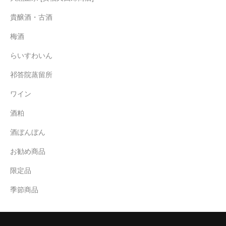
貴醸酒・古酒
梅酒
らいすわいん
祁答院蒸留所
ワイン
酒粕
酒ぼんぼん
お勧め商品
限定品
季節商品