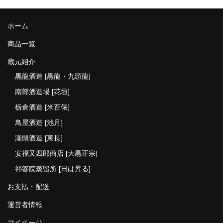
ホーム
商品一覧
蔵元紹介
黒龍酒造 [黒龍・九頭龍]
南部酒造場 [花垣]
栃倉酒造 [米百俵]
鳥屋酒造 [池月]
瀬頭酒造 [東長]
安福又四郎商店 [大黒正宗]
祁答院蒸留所 [日は昇る]
お支払・配送
運営者情報
マイページ