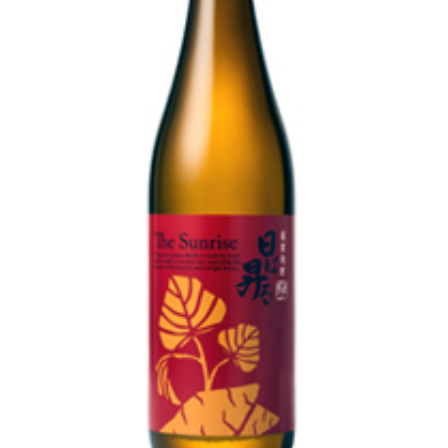
池月 [鳥屋酒造]
東長 [瀬頭酒造]
大黒正宗 [安福又四郎商店]
祁答院蒸留所
貴醸酒・古酒
梅酒
らいすわいん
ワイン
酒粕
酒ぼんぼん
お勧め商品