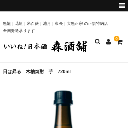
黒龍｜花垣｜米百俵｜池月｜東長｜大黒正宗 の正規特約店
全国発送承ります
0
ホーム
日は昇る 木槽焼酎 芋 720ml
商品一覧
黒龍・九頭龍 [黒龍酒造]
花垣 [南部酒造場]
米百俵 [栃倉酒造]