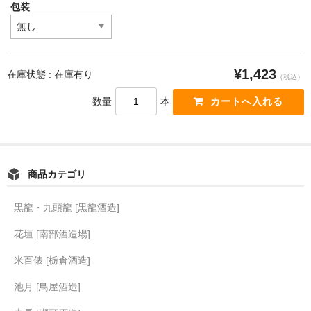
包装
¥1,423
在庫状態 : 在庫有り
（税込）
数量
本
商品カテゴリ
黒龍・九頭龍 [黒龍酒造]
花垣 [南部酒造場]
米百俵 [栃倉酒造]
池月 [鳥屋酒造]