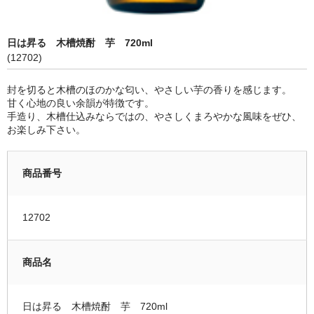
限定品
日は昇る 木槽焼酎 芋 720ml
季節商品
(12702)
蔵元紹介
封を切ると木槽のほのかな匂い、やさしい芋の香りを感じます。
甘く心地の良い余韻が特徴です。
黒龍酒造 [黒龍・九頭龍]
手造り、木槽仕込みならではの、やさしくまろやかな風味をぜひ、
お楽しみ下さい。
南部酒造場 [花垣]
栃倉酒造 [米百俵]
商品番号
鳥屋酒造 [池月]
12702
瀬頭酒造 [東長]
安福又四郎商店 [大黒正宗]
商品名
祁答院蒸留所 [日は昇る]
日は昇る 木槽焼酎 芋 720ml
お支払・配送