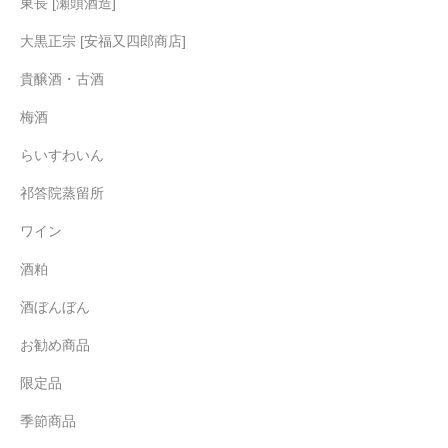
東長 [瀬頭酒造]
大黒正宗 [安福又四郎商店]
貴醸酒・古酒
梅酒
らいすわいん
祁答院蒸留所
ワイン
酒粕
酒ぼんぼん
お勧め商品
限定品
季節商品