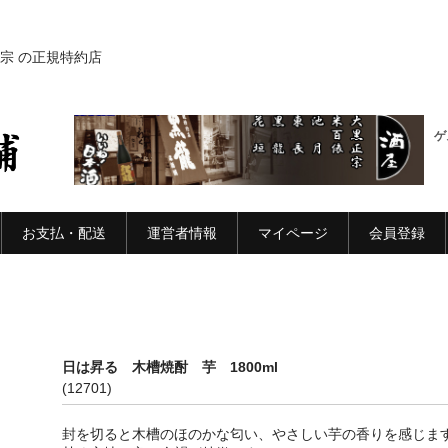
宗 の正規特約店
ゲ
お支払・配送
運営者情報
マイページ
会員登録
l
日は昇る 木槽焼酎 芋 1800ml
(12701)
封を切ると木槽のほのかな匂い、やさしい芋の香りを感じま