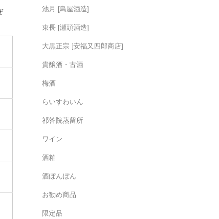
池月 [鳥屋酒造]
ぜ
東長 [瀬頭酒造]
大黒正宗 [安福又四郎商店]
貴醸酒・古酒
梅酒
らいすわいん
祁答院蒸留所
ワイン
酒粕
酒ぼんぼん
お勧め商品
限定品