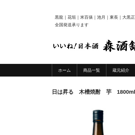
黒龍｜花垣｜米百俵｜池月｜東長｜大黒正
全国発送承ります
ホーム
商品一覧
蔵元紹介
日は昇る 木槽焼酎 芋 1800m