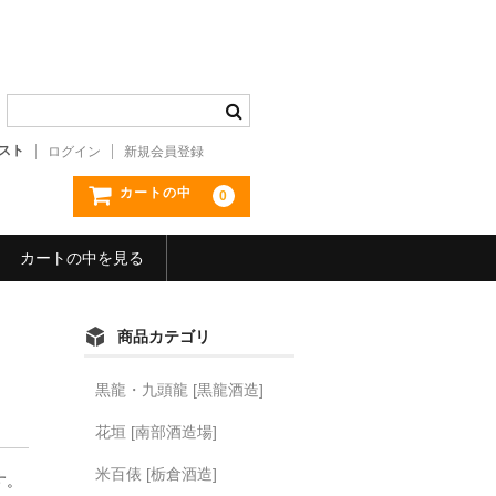
スト
ログイン
新規会員登録
カートの中
0
カートの中を見る
商品カテゴリ
黒龍・九頭龍 [黒龍酒造]
花垣 [南部酒造場]
米百俵 [栃倉酒造]
す。