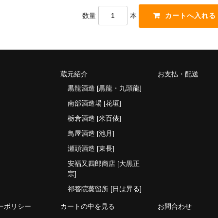
数量
本
蔵元紹介
お支払・配送
黒龍酒造 [黒龍・九頭龍]
南部酒造場 [花垣]
栃倉酒造 [米百俵]
鳥屋酒造 [池月]
瀬頭酒造 [東長]
安福又四郎商店 [大黒正
宗]
祁答院蒸留所 [日は昇る]
ーポリシー
カートの中を見る
お問合わせ