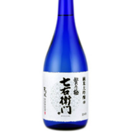
池月 [鳥屋酒造]
東長 [瀬頭酒造]
大黒正宗 [安福又四郎商店]
祁答院蒸留所
貴醸酒・古酒
梅酒
らいすわいん
ワイン
酒粕
酒ぼんぼん
お勧め商品