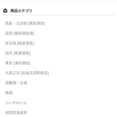
商品カテゴリ
黒龍・九頭龍 [黒龍酒造]
花垣 [南部酒造場]
米百俵 [栃倉酒造]
池月 [鳥屋酒造]
東長 [瀬頭酒造]
大黒正宗 [安福又四郎商店]
貴醸酒・古酒
梅酒
らいすわいん
祁答院蒸留所