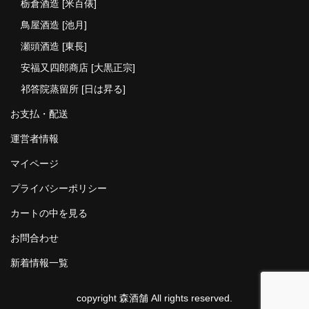
栃倉酒造 [米百俵]
鳥屋酒造 [池月]
瀬頭酒造 [東長]
安福又四郎商店 [大黒正宗]
祁答院蒸留所 [日は昇る]
お支払・配送
運営者情報
マイページ
プライバシーポリシー
カートの中を見る
お問合わせ
新着情報一覧
copyright 森酒舗 All rights reserved.