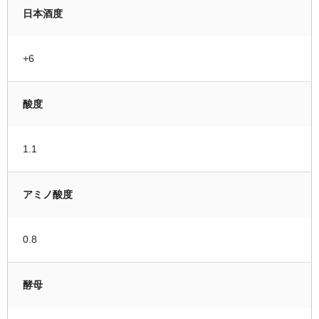
日本酒度
+6
酸度
1.1
アミノ酸度
0.8
酵母