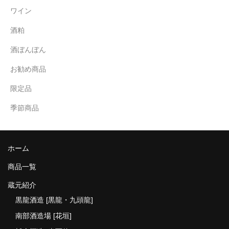
ワイン
酒粕
酒ぼんぼん
お勧め商品
限定品
季節商品
ホーム
商品一覧
蔵元紹介
黒龍酒造 [黒龍・九頭龍]
南部酒造場 [花垣]