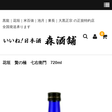
黒龍｜花垣｜米百俵｜池月｜東長｜大黒正宗 の正規特約店
全国発送承ります
0
ホーム
花垣 贅の極 七右衛門 720ml
商品一覧
黒龍・九頭龍 [黒龍酒造]
花垣 [南部酒造場]
米百俵 [栃倉酒造]