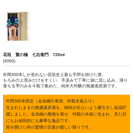
限定品
季節商品
蔵元紹介
黒龍酒造 [黒龍・九頭龍]
花垣 贅の極 七右衛門 720ml
南部酒造場 [花垣]
(6060)
栃倉酒造 [米百俵]
年間300本しか造れない花垣史上最も手間を掛けた酒。
もろみの上澄みだけをすくい、手汲みで丁寧に袋に流し込み、滴り
鳥屋酒造 [池月]
落ちる雫のみを斗瓶で集めた、純米大吟醸の無濾過原酒です。
瀬頭酒造 [東長]
年間300本限定（金糸織巾着袋、特製木箱入り）
安福又四郎商店 [大黒正宗]
生まれたままの無濾過原酒を、雑味が出ないよう澱引きし低温貯
蔵しました。金糸織の着物を着せ、特製の木箱に包まれ、見た目
祁答院蒸留所 [日は昇る]
にもお値段的にも豪華な逸品です。
箱を開けた時の驚嘆の言葉が嬉しい限りです。
お支払・配送