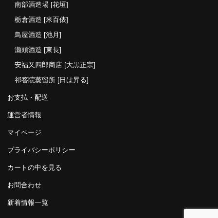
南部酒造場 [花垣]
栃倉酒造 [米百俵]
鳥屋酒造 [池月]
瀬頭酒造 [東長]
安福又四郎商店 [大黒正宗]
祁答院蒸留所 [日は昇る]
お支払・配送
運営者情報
マイページ
プライバシーポリシー
カートの中を見る
お問合わせ
新着情報一覧