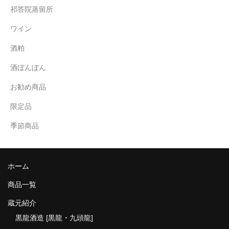
祁答院蒸留所
ワイン
酒粕
酒ぼんぼん
お勧め商品
限定品
季節商品
ホーム
商品一覧
蔵元紹介
黒龍酒造 [黒龍・九頭龍]