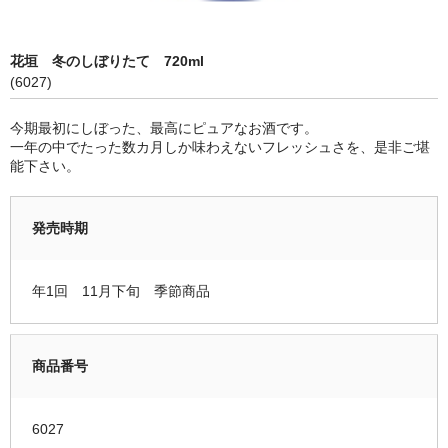
限定品
花垣 冬のしぼりたて 720ml
季節商品
(6027)
蔵元紹介
今期最初にしぼった、最高にピュアなお酒です。
一年の中でたった数カ月しか味わえないフレッシュさを、是非ご堪
黒龍酒造 [黒龍・九頭龍]
能下さい。
南部酒造場 [花垣]
発売時期
栃倉酒造 [米百俵]
鳥屋酒造 [池月]
年1回 11月下旬 季節商品
瀬頭酒造 [東長]
安福又四郎商店 [大黒正宗]
商品番号
祁答院蒸留所 [日は昇る]
6027
お支払・配送