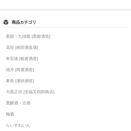
商品カテゴリ
黒龍・九頭龍 [黒龍酒造]
花垣 [南部酒造場]
米百俵 [栃倉酒造]
池月 [鳥屋酒造]
東長 [瀬頭酒造]
大黒正宗 [安福又四郎商店]
貴醸酒・古酒
梅酒
らいすわいん