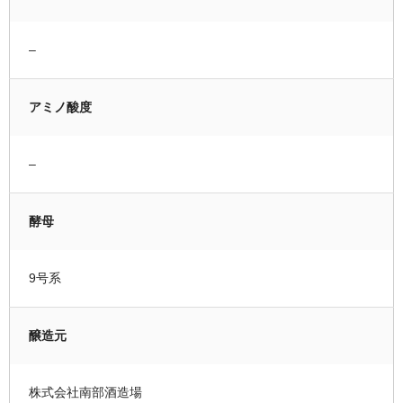
–
アミノ酸度
–
酵母
9号系
醸造元
株式会社南部酒造場