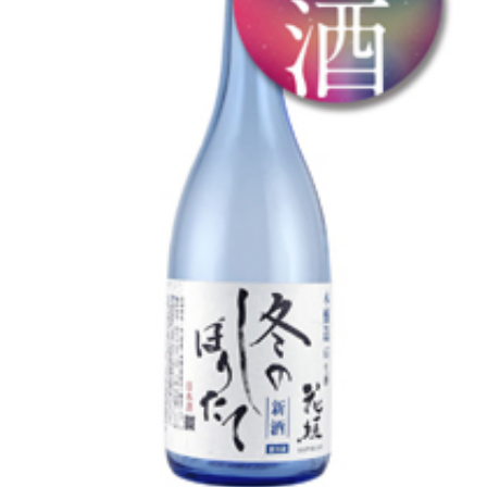
池月 [鳥屋酒造]
東長 [瀬頭酒造]
大黒正宗 [安福又四郎商店]
祁答院蒸留所
貴醸酒・古酒
梅酒
らいすわいん
ワイン
酒粕
酒ぼんぼん
お勧め商品