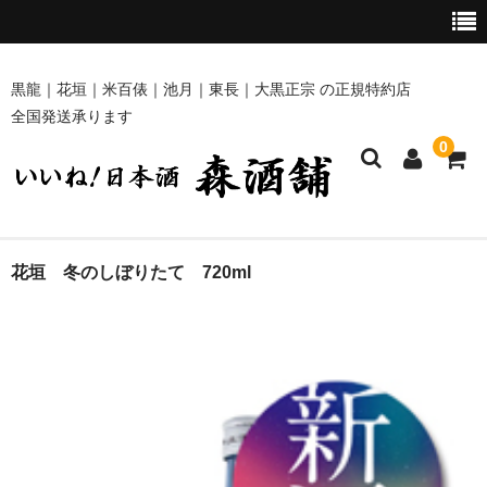
黒龍｜花垣｜米百俵｜池月｜東長｜大黒正宗 の正規特約店
全国発送承ります
0
ホーム
花垣 冬のしぼりたて 720ml
商品一覧
黒龍・九頭龍 [黒龍酒造]
花垣 [南部酒造場]
米百俵 [栃倉酒造]