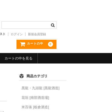
スト
ログイン
新規会員登録
カートの中
0
カートの中を見る
商品カテゴリ
黒龍・九頭龍 [黒龍酒造]
花垣 [南部酒造場]
米百俵 [栃倉酒造]
。