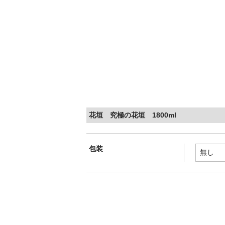
花垣 究極の花垣 1800ml
包装