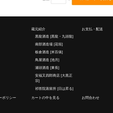
蔵元紹介
お支払・配送
黒龍酒造 [黒龍・九頭龍]
南部酒造場 [花垣]
栃倉酒造 [米百俵]
鳥屋酒造 [池月]
瀬頭酒造 [東長]
安福又四郎商店 [大黒正
宗]
祁答院蒸留所 [日は昇る]
ーポリシー
カートの中を見る
お問合わせ