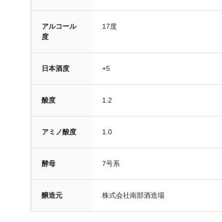
アルコール
17度
度
日本酒度
+5
酸度
1.2
アミノ酸度
1.0
酵母
7号系
醸造元
株式会社南部酒造場