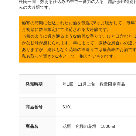
杜氏一同、数ある仕込みの中で一番力の入る、鑑評会用特別
みの大吟醸です。
極寒の時期に仕込まれたお酒を低温で8ヶ月寝かして、毎年1
月初頭に数量限定にて出荷される大吟醸です。
当然のように透き通るような綺麗な香りで、ひと口含むと
かな甘味が感じられます。年によって、微妙な風合いの違
ありますが、紛れもなく花垣の酒造りでは最高峰のお酒で
私も取って置きの1本として、抱えたいものです。
発売時期
年1回 11月上旬 数量限定商品
商品番号
6101
商品名
花垣 究極の花垣 1800ml