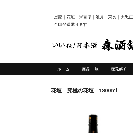
黒龍｜花垣｜米百俵｜池月｜東長｜大黒正
全国発送承ります
ホーム
商品一覧
蔵元紹介
花垣 究極の花垣 1800ml