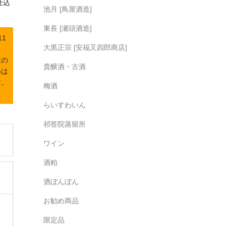
仕込
池月 [鳥屋酒造]
東長 [瀬頭酒造]
1
大黒正宗 [安福又四郎商店]
ほの
貴醸酒・古酒
いは
す。
梅酒
らいすわいん
祁答院蒸留所
ワイン
酒粕
酒ぼんぼん
お勧め商品
限定品