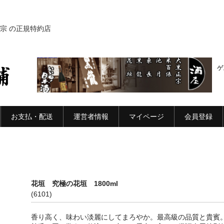
宗 の正規特約店
ゲ
お支払・配送
運営者情報
マイページ
会員登録
花垣 究極の花垣 1800ml
(6101)
香り高く、味わい淡麗にしてまろやか。最高級の品質と貴賓