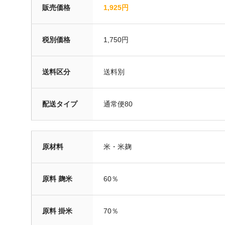
販売価格
1,925円
税別価格
1,750円
送料区分
送料別
配送タイプ
通常便80
原材料
米・米麹
原料 麹米
60％
原料 掛米
70％