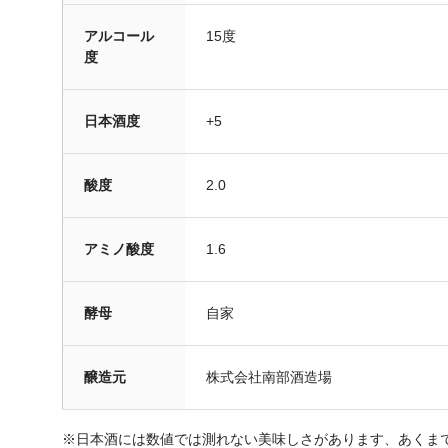
アルコール
15度
度
日本酒度
+5
酸度
2.0
アミノ酸度
1.6
酵母
自家
醸造元
株式会社南部酒造場
※日本酒には数値では測れない美味しさがあります、あくま