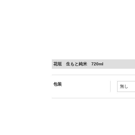
花垣 生もと純米 720ml
包装