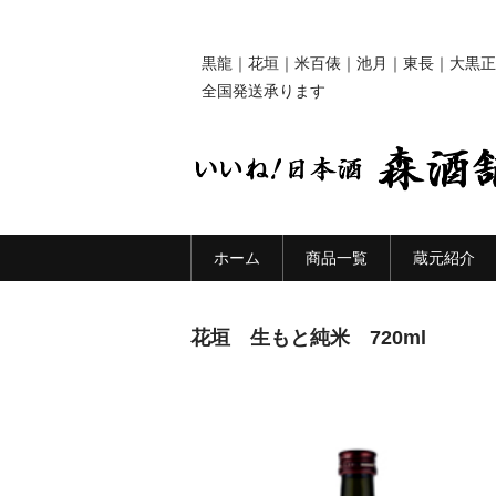
黒龍｜花垣｜米百俵｜池月｜東長｜大黒正
全国発送承ります
ホーム
商品一覧
蔵元紹介
花垣 生もと純米 720ml