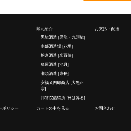
蔵元紹介
お支払・配送
黒龍酒造 [黒龍・九頭龍]
南部酒造場 [花垣]
栃倉酒造 [米百俵]
鳥屋酒造 [池月]
瀬頭酒造 [東長]
安福又四郎商店 [大黒正
宗]
祁答院蒸留所 [日は昇る]
ーポリシー
カートの中を見る
お問合わせ