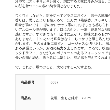
冷やではスッキリとキレ良く、燗にすると味に厚みが出る、
の顔を持つコシの強い純米酒となりました。
ワクワクしながら、封を切ってグラスに注ぐと、若干の琥珀
香りは、思ったよりも控えめで、ほんのり熟成香、スッキリ
印象が強いです。 ほのかにナッツ系のこおぼしさも感じられ
いアルコール臭が漂います。口に含むと、一瞬、刺激的な渋
感じますが、すぐさま淡く口全体に広がり、嫌味のあるもの
ありません。 甘いという印象はなく、しっかりと醸し込んだ
がします。 そのまま喉に落すと、ゴージャスな切り返し、深
ある余韻というか、お酒の魅力を楽しめます。 まるで、映画
ックドラフト、さながらのボリュームのあるフィニッシュで
長い余韻が続き、酒呑みには嬉しい、満足感を与えてくれま
で、これが、燗つけると、大化けするんですよね。
商品番号
6037
商品名
花垣 生もと純米 720ml