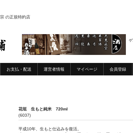
宗 の正規特約店
ゲ
お支払・配送
運営者情報
マイページ
会員登録
花垣 生もと純米 720ml
(6037)
平成10年、生もと仕込みを復活。