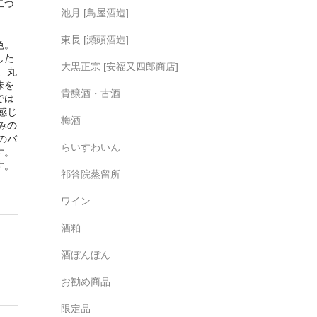
二つ
池月 [鳥屋酒造]
東長 [瀬頭酒造]
色。
した
大黒正宗 [安福又四郎商店]
、丸
味を
貴醸酒・古酒
では
感じ
梅酒
みの
のバ
らいすわいん
す。
す。
祁答院蒸留所
ワイン
酒粕
酒ぼんぼん
お勧め商品
限定品