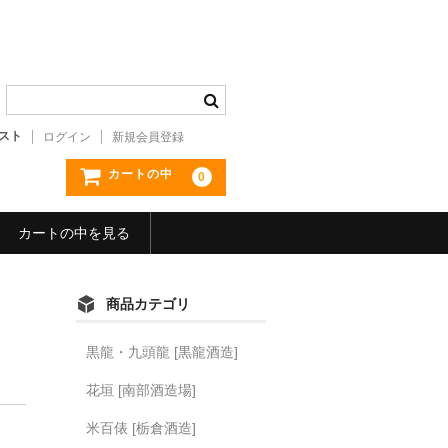
スト
ログイン
新規会員登録
カートの中
0
カートの中を見る
商品カテゴリ
黒龍・九頭龍 [黒龍酒造]
花垣 [南部酒造場]
米百俵 [栃倉酒造]