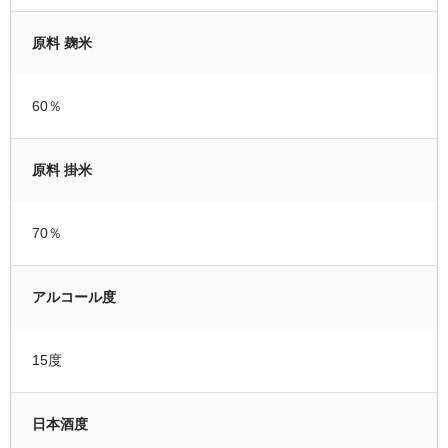
原料 麹米
60％
原料 掛米
70％
アルコール度
15度
日本酒度