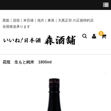
黒龍｜花垣｜米百俵｜池月｜東長｜大黒正宗 の正規特約店
全国発送承ります
0
ホーム
花垣 生もと純米 1800ml
商品一覧
黒龍・九頭龍 [黒龍酒造]
花垣 [南部酒造場]
米百俵 [栃倉酒造]