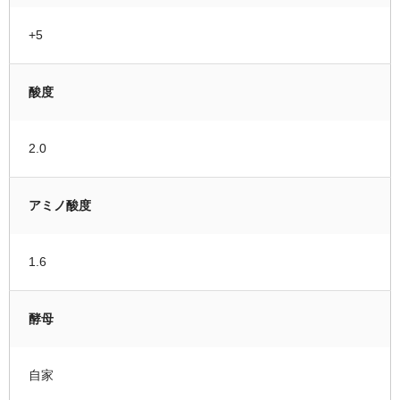
+5
酸度
2.0
アミノ酸度
1.6
酵母
自家