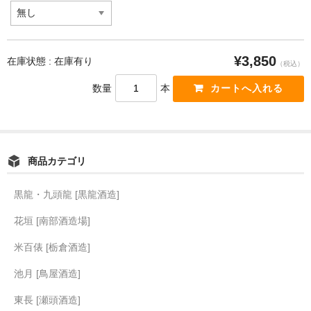
¥3,850
在庫状態 : 在庫有り
（税込）
数量
本
商品カテゴリ
黒龍・九頭龍 [黒龍酒造]
花垣 [南部酒造場]
米百俵 [栃倉酒造]
池月 [鳥屋酒造]
東長 [瀬頭酒造]