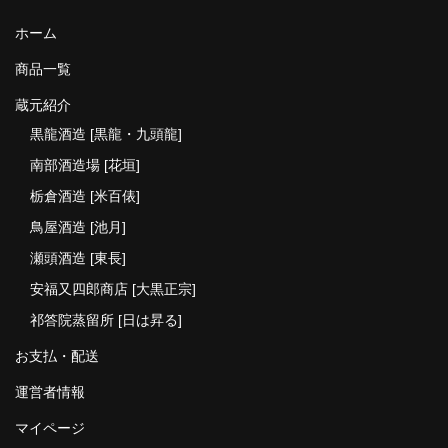
ホーム
商品一覧
蔵元紹介
黒龍酒造 [黒龍・九頭龍]
南部酒造場 [花垣]
栃倉酒造 [米百俵]
鳥屋酒造 [池月]
瀬頭酒造 [東長]
安福又四郎商店 [大黒正宗]
祁答院蒸留所 [日は昇る]
お支払・配送
運営者情報
マイページ