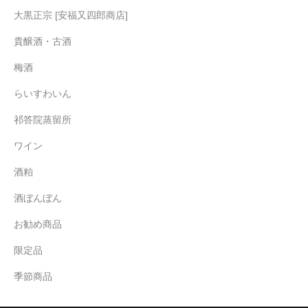
大黒正宗 [安福又四郎商店]
貴醸酒・古酒
梅酒
らいすわいん
祁答院蒸留所
ワイン
酒粕
酒ぼんぼん
お勧め商品
限定品
季節商品