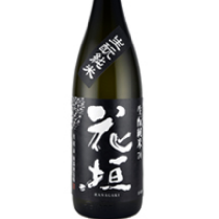
池月 [鳥屋酒造]
東長 [瀬頭酒造]
大黒正宗 [安福又四郎商店]
祁答院蒸留所
貴醸酒・古酒
梅酒
らいすわいん
ワイン
酒粕
酒ぼんぼん
お勧め商品