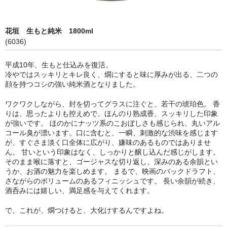
限定品
花垣 生もと純米 1800ml
季節商品
(6036)
蔵元紹介
平成10年、生もと仕込みを復活。
冷やではスッキリとキレ良く、燗にすると味に厚みが出る、二つの
黒龍酒造 [黒龍・九頭龍]
顔を持つコシの強い純米酒となりました。
南部酒造場 [花垣]
ワクワクしながら、封を切ってグラスに注ぐと、若干の琥珀色。 香
りは、思ったよりも控えめで、ほんのり熟成香、スッキリした印象
栃倉酒造 [米百俵]
が強いです。 ほのかにナッツ系のこおぼしさも感じられ、丸いアル
コール臭が漂います。口に含むと、一瞬、刺激的な渋味を感じます
鳥屋酒造 [池月]
が、すぐさま淡く口全体に広がり、嫌味のあるものではありませ
ん。 甘いという印象はなく、しっかりと醸し込んだ感じがします。
瀬頭酒造 [東長]
そのまま喉に落すと、ゴージャスな切り返し、深みのある余韻とい
うか、お酒の魅力を楽しめます。 まるで、映画のバックドラフト、
さながらのボリュームのあるフィニッシュです。 長い余韻が続き、
安福又四郎商店 [大黒正宗]
酒呑みには嬉しい、満足感を与えてくれます。
祁答院蒸留所 [日は昇る]
で、これが、燗つけると、大化けするんですよね。
お支払・配送