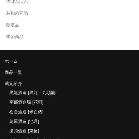
酒ぼんぼん
お勧め商品
限定品
季節商品
ホーム
商品一覧
蔵元紹介
黒龍酒造 [黒龍・九頭龍]
南部酒造場 [花垣]
栃倉酒造 [米百俵]
鳥屋酒造 [池月]
瀬頭酒造 [東長]