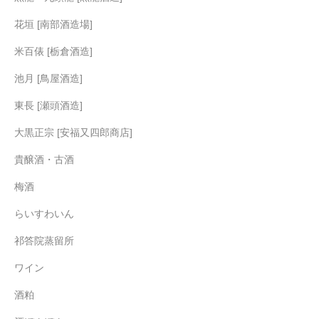
花垣 [南部酒造場]
米百俵 [栃倉酒造]
池月 [鳥屋酒造]
東長 [瀬頭酒造]
大黒正宗 [安福又四郎商店]
貴醸酒・古酒
梅酒
らいすわいん
祁答院蒸留所
ワイン
酒粕