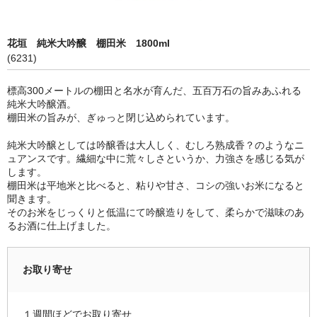
限定品
花垣 純米大吟醸 棚田米 1800ml
季節商品
(6231)
蔵元紹介
標高300メートルの棚田と名水が育んだ、五百万石の旨みあふれる
純米大吟醸酒。
黒龍酒造 [黒龍・九頭龍]
棚田米の旨みが、ぎゅっと閉じ込められています。
南部酒造場 [花垣]
純米大吟醸としては吟醸香は大人しく、むしろ熟成香？のようなニ
ュアンスです。繊細な中に荒々しさというか、力強さを感じる気が
栃倉酒造 [米百俵]
します。
棚田米は平地米と比べると、粘りや甘さ、コシの強いお米になると
鳥屋酒造 [池月]
聞きます。
そのお米をじっくりと低温にて吟醸造りをして、柔らかで滋味のあ
瀬頭酒造 [東長]
るお酒に仕上げました。
安福又四郎商店 [大黒正宗]
お取り寄せ
祁答院蒸留所 [日は昇る]
１週間ほどでお取り寄せ
お支払・配送