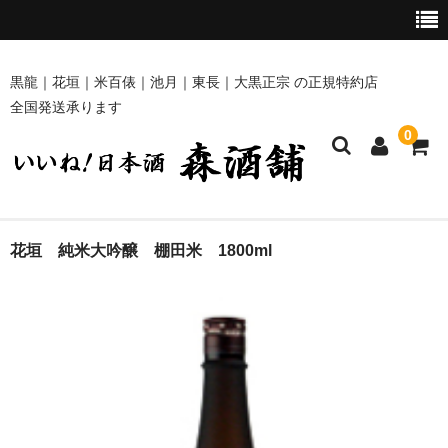
黒龍｜花垣｜米百俵｜池月｜東長｜大黒正宗 の正規特約店
全国発送承ります
0
ホーム
花垣 純米大吟醸 棚田米 1800ml
商品一覧
黒龍・九頭龍 [黒龍酒造]
花垣 [南部酒造場]
米百俵 [栃倉酒造]