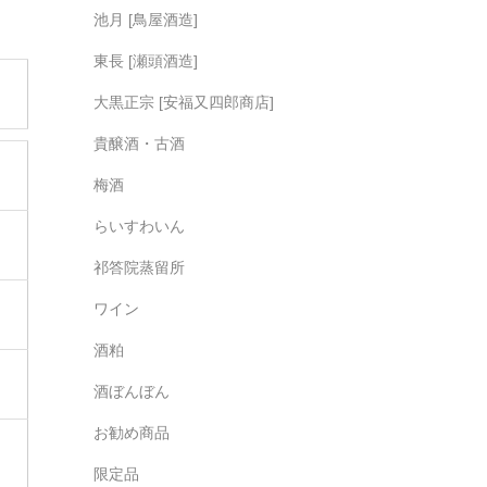
池月 [鳥屋酒造]
。
東長 [瀬頭酒造]
大黒正宗 [安福又四郎商店]
貴醸酒・古酒
梅酒
らいすわいん
祁答院蒸留所
ワイン
酒粕
酒ぼんぼん
お勧め商品
限定品