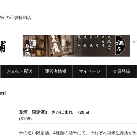
宗 の正規特約店
ゲ
お支払・配送
運営者情報
マイページ
会員登録
ml
花垣 限定酒3 さかほまれ 720ml
(6109)
米の違い限定酒。4種類の酒米にて、それぞれ純米生原酒が出