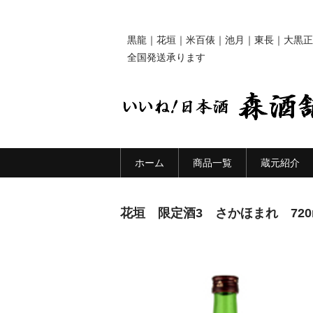
黒龍｜花垣｜米百俵｜池月｜東長｜大黒正
全国発送承ります
ホーム
商品一覧
蔵元紹介
花垣 限定酒3 さかほまれ 720