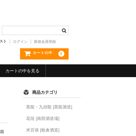
スト
ログイン
新規会員登録
カートの中
0
カートの中を見る
商品カテゴリ
黒龍・九頭龍 [黒龍酒造]
花垣 [南部酒造場]
米百俵 [栃倉酒造]
荷