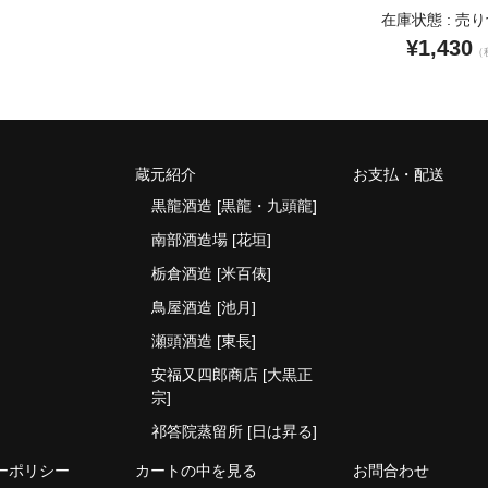
在庫状態 : 売
¥1,430
（
蔵元紹介
お支払・配送
黒龍酒造 [黒龍・九頭龍]
南部酒造場 [花垣]
栃倉酒造 [米百俵]
鳥屋酒造 [池月]
瀬頭酒造 [東長]
安福又四郎商店 [大黒正
宗]
祁答院蒸留所 [日は昇る]
ーポリシー
カートの中を見る
お問合わせ