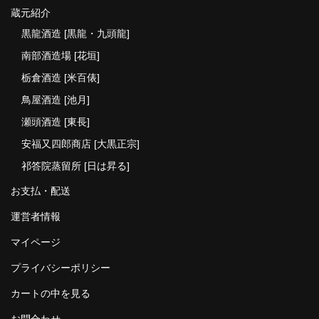
蔵元紹介
黒龍酒造 [黒龍・九頭龍]
南部酒造場 [花垣]
栃倉酒造 [米百俵]
鳥屋酒造 [池月]
瀬頭酒造 [東長]
安福又四郎商店 [大黒正宗]
祁答院蒸留所 [日は昇る]
お支払・配送
運営者情報
マイページ
プライバシーポリシー
カートの中を見る