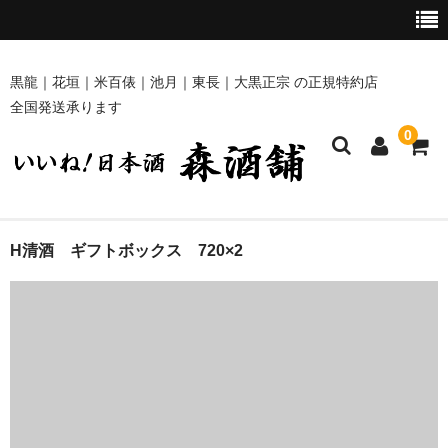
黒龍｜花垣｜米百俵｜池月｜東長｜大黒正宗 の正規特約店
全国発送承ります
0
ホーム
H清酒 ギフトボックス 720×2
商品一覧
黒龍・九頭龍 [黒龍酒造]
花垣 [南部酒造場]
米百俵 [栃倉酒造]