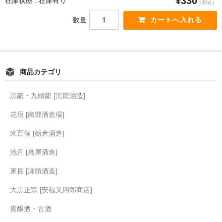
¥330
在庫状態 : 在庫有り
（税込）
限定品
数量
季節商品
蔵元紹介
商品カテゴリ
黒龍酒造 [黒龍・九頭龍]
南部酒造場 [花垣]
黒龍・九頭龍 [黒龍酒造]
花垣 [南部酒造場]
栃倉酒造 [米百俵]
米百俵 [栃倉酒造]
鳥屋酒造 [池月]
池月 [鳥屋酒造]
瀬頭酒造 [東長]
東長 [瀬頭酒造]
安福又四郎商店 [大黒正宗]
大黒正宗 [安福又四郎商店]
祁答院蒸留所 [日は昇る]
貴醸酒・古酒
お支払・配送