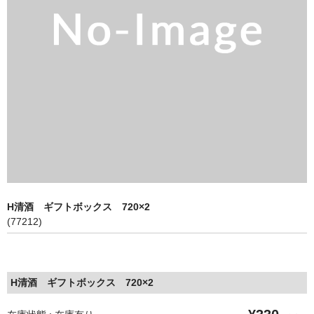
池月 [鳥屋酒造]
東長 [瀬頭酒造]
大黒正宗 [安福又四郎商店]
祁答院蒸留所
貴醸酒・古酒
梅酒
らいすわいん
H清酒 ギフトボックス 720×2
ワイン
(77212)
酒粕
酒ぼんぼん
H清酒 ギフトボックス 720×2
お勧め商品