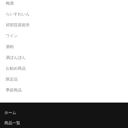
梅酒
運営者情報
らいすわいん
マイページ
祁答院蒸留所
会員登録
ワイン
酒粕
カートの中を見る
酒ぼんぼん
お勧め商品
限定品
季節商品
ホーム
商品一覧