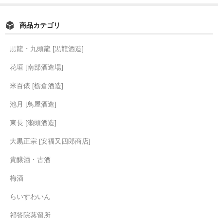
商品カテゴリ
黒龍・九頭龍 [黒龍酒造]
花垣 [南部酒造場]
米百俵 [栃倉酒造]
池月 [鳥屋酒造]
東長 [瀬頭酒造]
大黒正宗 [安福又四郎商店]
貴醸酒・古酒
梅酒
らいすわいん
祁答院蒸留所