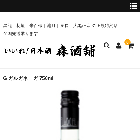
黒龍｜花垣｜米百俵｜池月｜東長｜大黒正宗 の正規特約店
全国発送承ります
0
ホーム
G ガルガネーガ 750ml
商品一覧
黒龍・九頭龍 [黒龍酒造]
花垣 [南部酒造場]
米百俵 [栃倉酒造]