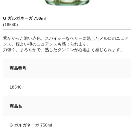
限定品
G ガルガネーガ 750ml
季節商品
(18540)
蔵元紹介
紫がかった濃い赤色。スパイシーなベリーに熟したメルロのニュア
ンス、程よい樽のニュアンスも感じられます。
黒龍酒造 [黒龍・九頭龍]
力強く、まろやかで、熟したタンニンが心地よく感じられます。
南部酒造場 [花垣]
商品番号
栃倉酒造 [米百俵]
鳥屋酒造 [池月]
18540
瀬頭酒造 [東長]
商品名
安福又四郎商店 [大黒正宗]
祁答院蒸留所 [日は昇る]
G ガルガネーガ 750ml
お支払・配送