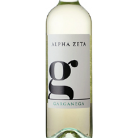
池月 [鳥屋酒造]
東長 [瀬頭酒造]
大黒正宗 [安福又四郎商店]
祁答院蒸留所
貴醸酒・古酒
梅酒
らいすわいん
ワイン
酒粕
酒ぼんぼん
お勧め商品