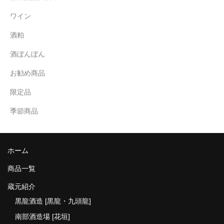
ワイン
酒粕
酒ぼんぼん
お勧め商品
限定品
季節商品
ホーム
商品一覧
蔵元紹介
黒龍酒造 [黒龍・九頭龍]
南部酒造場 [花垣]