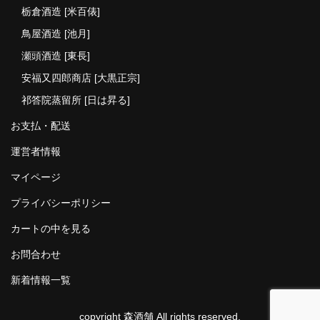
栃倉酒造 [米百俵]
鳥屋酒造 [池月]
瀬頭酒造 [東長]
安福又四郎商店 [大黒正宗]
祁答院蒸留所 [日は昇る]
お支払・配送
運営者情報
マイページ
プライバシーポリシー
カートの中を見る
お問合わせ
新着情報一覧
copyright 森酒舗 All rights reserved.