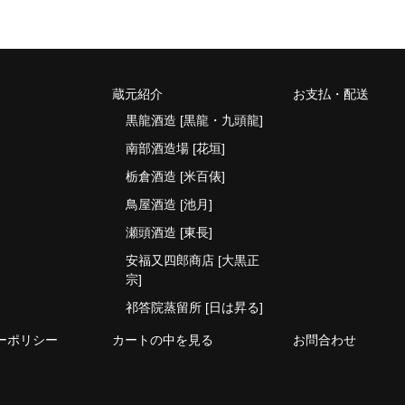
蔵元紹介
お支払・配送
黒龍酒造 [黒龍・九頭龍]
南部酒造場 [花垣]
栃倉酒造 [米百俵]
鳥屋酒造 [池月]
瀬頭酒造 [東長]
安福又四郎商店 [大黒正
宗]
祁答院蒸留所 [日は昇る]
ーポリシー
カートの中を見る
お問合わせ