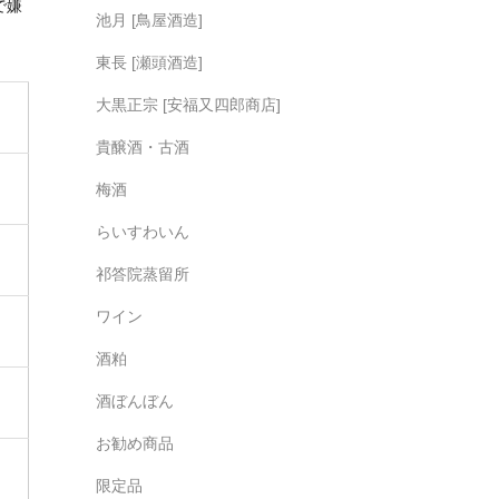
で嫌
池月 [鳥屋酒造]
東長 [瀬頭酒造]
大黒正宗 [安福又四郎商店]
貴醸酒・古酒
梅酒
らいすわいん
祁答院蒸留所
ワイン
酒粕
酒ぼんぼん
お勧め商品
限定品