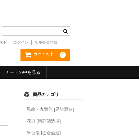
スト
ログイン
新規会員登録
カートの中
0
カートの中を見る
商品カテゴリ
黒龍・九頭龍 [黒龍酒造]
花垣 [南部酒造場]
米百俵 [栃倉酒造]