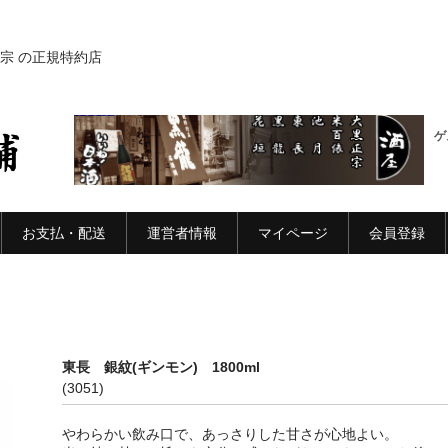
宗 の正規特約店
ゲ
お支払・配送
運営者情報
マイページ
会員登録
東長 銀紋(ギンモン) 1800ml
(3051)
やわらかい飲み口で、あっさりした甘さが心地よい。