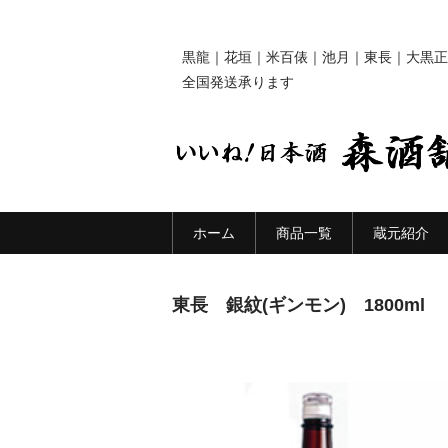
黒龍｜花垣｜米百俵｜池月｜東長｜大黒正
全国発送承ります
ホーム
商品一覧
蔵元紹介
東長 銀紋(ギンモン) 1800ml